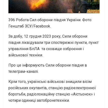
396
Робота Сил оборони півдня України. Фото:
Генштаб ЗСУ/Facebook.
За добу, 12 грудня 2023 року, Сили оборони
півдня ліквідували три спостережні пункти, пункт
управління БпЛА та сховище озброєння і
військової техніки.
Про це інформують Сили оборони півдня в
телеграм-каналі.
Крім того, українські військові знищили вісім
російських окупантів, станцію радіоелектронної
боротьби, радіолокаційну станцію «Аістьонок» і
чотири одиниці автобронетехніки.