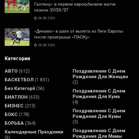
Галлену» в первом еврокубковом матче
сезона-2026/27
06.08.2026
«Динамо» в шаге от вылета из Лиги Европы
после проигрыша «ПАОКу»
06.08.2026
Категории
АВТО
(612)
Поздравления С Днем
Рождения Для Женщин
БАСКЕТБОЛ
(1 851)
(2)
Без Категорії
(56)
Поздравления С Днем
Рождения Для Кума
БИАТЛОН
(633)
(4)
БИЗНЕС
(213)
Поздравления С Днем
БОКС
(178)
Рождения Для Кумы
(3)
БОРЬБА
(364)
Поздравления С Днем
Календарные Праздники
Рождения Для Мамы
(6)