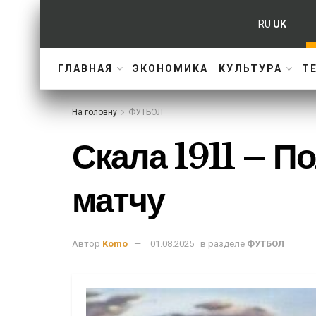
RU
UK
ГЛАВНАЯ
ЭКОНОМИКА
КУЛЬТУРА
Т
На головну
ФУТБОЛ
Скала 1911 – По
матчу
Автор
Komo
01.08.2025
в разделе
ФУТБОЛ