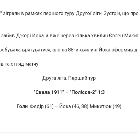
-2" зіграли в рамках першого туру Другої ліги. Зустріч, що п
 забив Джері Йока, а вже через кілька хвилин Євген Мики
спробувала врятуватися, але на 88-й хвилині Йока оформив д
ів та огляд матчу
Друга ліга. Перший тур
"Скала 1911" – "Полісся-2" 1:3
Голи
: Федір (61) – Йока (46, 88) Микитюк (49)