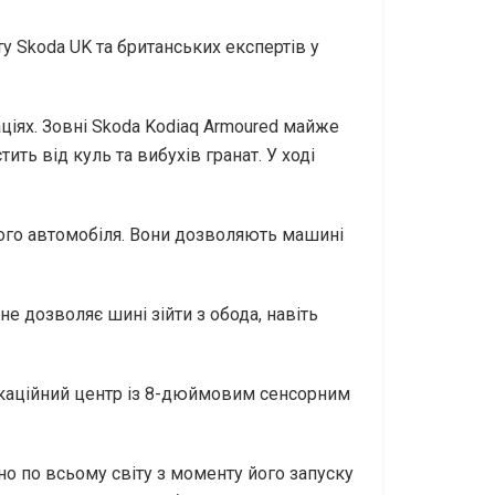
у Skoda UK та британських експертів у
іях. Зовні Skoda Kodiaq Armoured майже
ить від куль та вибухів гранат. У ході
ого автомобіля. Вони дозволяють машині
не дозволяє шині зійти з обода, навіть
нікаційний центр із 8-дюймовим сенсорним
но по всьому світу з моменту його запуску