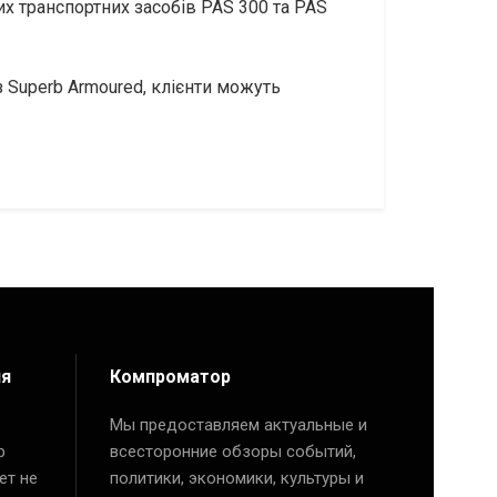
их транспортних засобів PAS 300 та PAS
з Superb Armoured, клієнти можуть
ия
Компроматор
Мы предоставляем актуальные и
р
всесторонние обзоры событий,
ет не
политики, экономики, культуры и