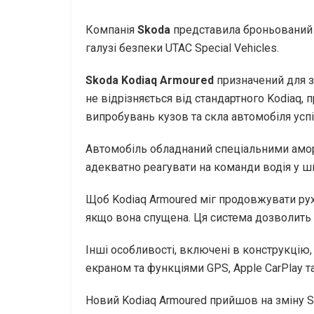
Компанія
Skoda
представила броньований
галузі безпеки UTAC Special Vehicles.
Skoda Kodiaq Armoured
призначений для з
не відрізняється від стандартного Kodiaq, 
випробувань кузов та скла автомобіля усп
Автомобіль обладнаний спеціальними амор
адекватно реагувати на команди водія у ш
Щоб Kodiaq Armoured міг продовжувати рух у
якщо вона спущена. Ця система дозволить 
Інші особливості, включені в конструкцію
екраном та функціями GPS, Apple CarPlay та
Новий Kodiaq Armoured прийшов на зміну S