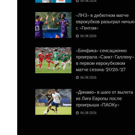
06.08.2026
«ЛНЗ» в дебютном матче
еврокубков разыграл ничью
с «Гентом»
06.08.2026
«Бенфика» сенсационно
проиграла «Санкт-Галлену»
в первом еврокубковом
матче сезона-2026/27
06.08.2026
«Динамо» в шаге от вылета
из Лиги Европы после
проигрыша «ПАОКу»
06.08.2026