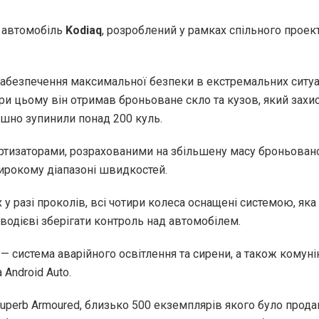
 автомобіль
Kodiaq
, розроблений у рамках спільного проект
абезпечення максимальної безпеки в екстремальних ситуац
при цьому він отримав броньоване скло та кузов, який захист
ішно зупинили понад 200 куль.
тизаторами, розрахованими на збільшену масу броньован
ирокому діапазоні швидкостей.
 разі проколів, всі чотири колеса оснащені системою, яка 
водієві зберігати контроль над автомобілем.
, — система аварійного освітлення та сирени, а також кому
 Android Auto.
uperb Armoured, близько 500 екземплярів якого було прода