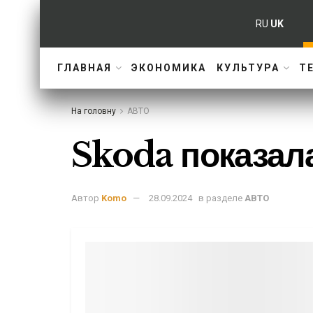
RU
UK
ГЛАВНАЯ
ЭКОНОМИКА
КУЛЬТУРА
Т
На головну
АВТО
Skoda показал
Автор
Komo
28.09.2024
в разделе
АВТО