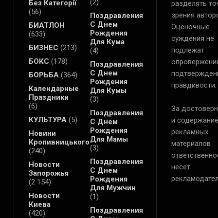
(2)
Без Категорії
разделять то
(56)
зрения автор
Поздравления
С Днем
БИАТЛОН
Оценочные
Рождения
(633)
суждения не
Для Кума
БИЗНЕС
(213)
подлежат
(4)
БОКС
(178)
опровержени
Поздравления
С Днем
подтвержден
БОРЬБА
(364)
Рождения
правдивости.
Календарные
Для Кумы
Праздники
(3)
(6)
За достоверн
Поздравления
КУЛЬТУРА
(5)
и содержани
С Днем
Рождения
рекламных
Новини
Для Мамы
Кропивницького
материалов
(3)
(240)
ответственно
Поздравления
Новости
несет
С Днем
Запорожья
рекламодател
Рождения
(2 154)
Для Мужчин
Новости
(1)
Киева
Поздравления
(420)