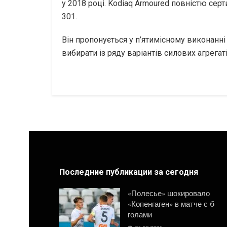
у 2018 році. Kodiaq Armoured повністю сер
301.
Він пропонується у п’ятимісному виконанні 
вибирати із ряду варіантів силових агрегат
Последние публикации за сегодня
«Полесье» шокировало
«Копенгаген» в матче с 6
голами