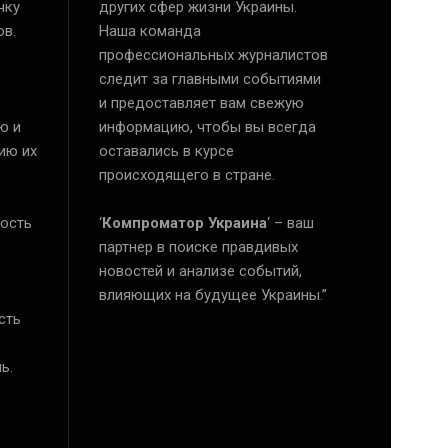
чку
других сфер жизни Украины.
ов.
Наша команда
профессиональных журналистов
следит за главными событиями
и предоставляет вам свежую
ю и
информацию, чтобы вы всегда
ию их
оставались в курсе
происходящего в стране.
ость
‘
Компроматор Украина
‘ – ваш
е
партнер в поиске правдивых
новостей и анализе событий,
влияющих на будущее Украины.”
сть
ь.