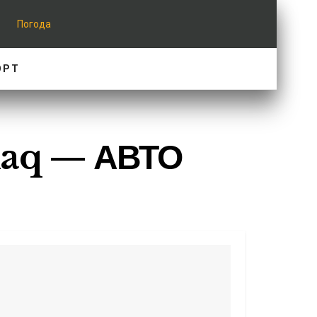
Погода
ОРТ
iaq — АВТО