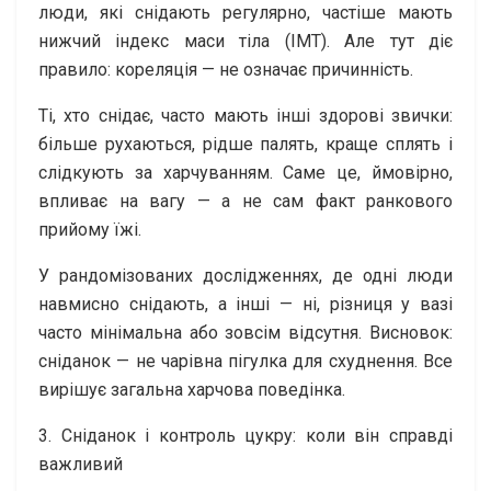
люди, які снідають регулярно, частіше мають
нижчий індекс маси тіла (ІМТ). Але тут діє
правило: кореляція — не означає причинність.
Ті, хто снідає, часто мають інші здорові звички:
більше рухаються, рідше палять, краще сплять і
слідкують за харчуванням. Саме це, ймовірно,
впливає на вагу — а не сам факт ранкового
прийому їжі.
У рандомізованих дослідженнях, де одні люди
навмисно снідають, а інші — ні, різниця у вазі
часто мінімальна або зовсім відсутня. Висновок:
сніданок — не чарівна пігулка для схуднення. Все
вирішує загальна харчова поведінка.
3. Сніданок і контроль цукру: коли він справді
важливий