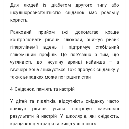
Для людей із діабетом другого типу або
інсулінорезистентністю сніданок має реальну
користь.
Ранковий прийом їжі допомагає краще
контролювати рівень глюкози, знижує ризик
гіперглікемії вдень і підтримує стабільний
глікемічний профіль. Це пов’язано з тим, що
чутливість до інсуліну вранці найвища — а
ввечері вона знижується. Тож пропуск сніданку у
таких випадках може погіршити стан.
4. Сніданок, пам’ять та настрій
У дітей та підлітків відсутність сніданку часто
знижує рівень уваги, погіршує навчальні
результати й настрій. У школярів, які снідають,
краща концентрація та вища успішність.