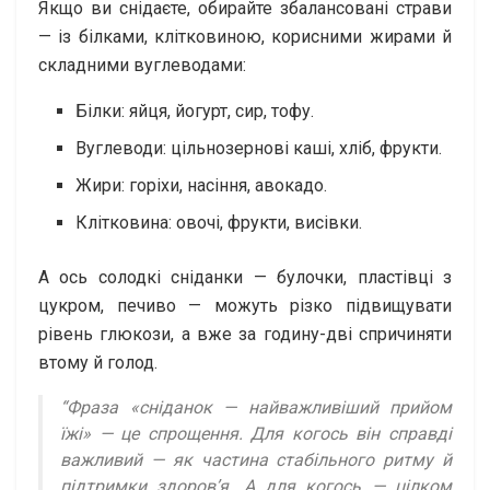
Якщо ви снідаєте, обирайте збалансовані страви
— із білками, клітковиною, корисними жирами й
складними вуглеводами:
Білки: яйця, йогурт, сир, тофу.
Вуглеводи: цільнозернові каші, хліб, фрукти.
Жири: горіхи, насіння, авокадо.
Клітковина: овочі, фрукти, висівки.
А ось солодкі сніданки — булочки, пластівці з
цукром, печиво — можуть різко підвищувати
рівень глюкози, а вже за годину-дві спричиняти
втому й голод.
“Фраза «сніданок — найважливіший прийом
їжі» — це спрощення. Для когось він справді
важливий — як частина стабільного ритму й
підтримки здоров’я. А для когось — цілком