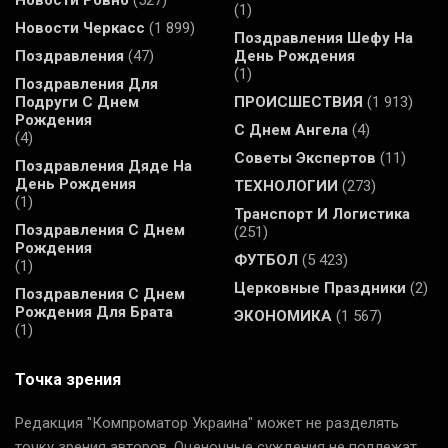
(1)
Новости Черкасс
(1 899)
Поздравления Шефу На
Поздравления
(47)
День Рождения
(1)
Поздравления Для
Подруги С Днем
ПРОИСШЕСТВИЯ
(1 913)
Рождения
С Днем Ангела
(4)
(4)
Советы Экспертов
(11)
Поздравления Дяде На
День Рождения
ТЕХНОЛОГИИ
(273)
(1)
Транспорт И Логистика
Поздравления С Днем
(251)
Рождения
ФУТБОЛ
(5 423)
(1)
Церковные Праздники
(2)
Поздравления С Днем
Рождения Для Брата
ЭКОНОМИКА
(1 567)
(1)
Точка зрения
Редакция "Компроматор Украина" может не разделять
точку зрения авторов. Оценочные суждения не подлежат