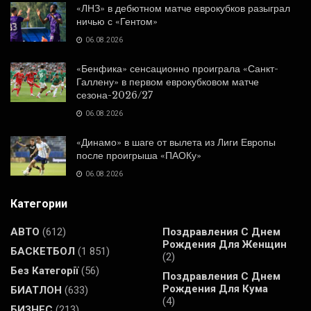
«ЛНЗ» в дебютном матче еврокубков разыграл
ничью с «Гентом»
06.08.2026
«Бенфика» сенсационно проиграла «Санкт-
Галлену» в первом еврокубковом матче
сезона-2026/27
06.08.2026
«Динамо» в шаге от вылета из Лиги Европы
после проигрыша «ПАОКу»
06.08.2026
Категории
АВТО
(612)
Поздравления С Днем
Рождения Для Женщин
БАСКЕТБОЛ
(1 851)
(2)
Без Категорії
(56)
Поздравления С Днем
Рождения Для Кума
БИАТЛОН
(633)
(4)
БИЗНЕС
(213)