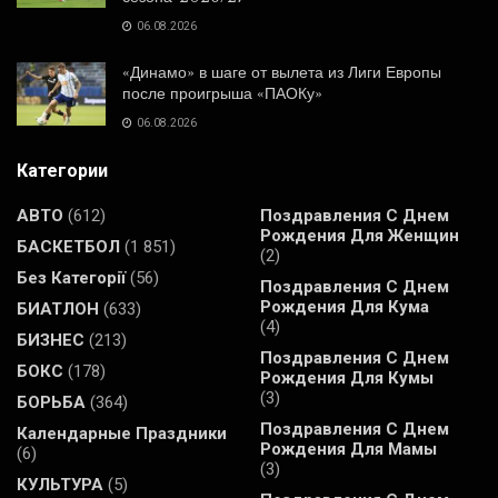
06.08.2026
«Динамо» в шаге от вылета из Лиги Европы
после проигрыша «ПАОКу»
06.08.2026
Категории
АВТО
(612)
Поздравления С Днем
Рождения Для Женщин
БАСКЕТБОЛ
(1 851)
(2)
Без Категорії
(56)
Поздравления С Днем
Рождения Для Кума
БИАТЛОН
(633)
(4)
БИЗНЕС
(213)
Поздравления С Днем
БОКС
(178)
Рождения Для Кумы
(3)
БОРЬБА
(364)
Поздравления С Днем
Календарные Праздники
Рождения Для Мамы
(6)
(3)
КУЛЬТУРА
(5)