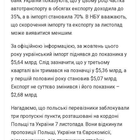
банк України показують, що у цьому році частка
автотранспорту в обсягах експорту доходила до
35%, а в імпорті становила 70%. В НБУ вважають,
що скорочення імпорту та експорту за листопад
може виявитися меншим.
За офіційною інформацією, за жовтень цього
року український імпорт піднявся до показника у
$5,64 млрд. Слід зазначити, що у третьому
кварталі він тримався на позначці у $5,36 млрд, а
у першій половині року становив $5,07 млрд.
Експорт не суттєво змінився і його показник –
$2,68 млрд.
Нагадаємо, що польські перевізники заблокували
три пропускні пункти, розташовані на кордоні
Польщі та України 7 листопада. Вони відкинули
пропозиції Польщі, України та Єврокомісії,