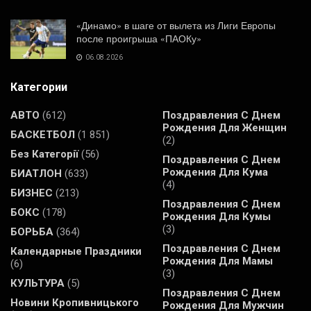
«Динамо» в шаге от вылета из Лиги Европы
после проигрыша «ПАОКу»
06.08.2026
Категории
АВТО
(612)
Поздравления С Днем
Рождения Для Женщин
БАСКЕТБОЛ
(1 851)
(2)
Без Категорії
(56)
Поздравления С Днем
Рождения Для Кума
БИАТЛОН
(633)
(4)
БИЗНЕС
(213)
Поздравления С Днем
БОКС
(178)
Рождения Для Кумы
(3)
БОРЬБА
(364)
Поздравления С Днем
Календарные Праздники
Рождения Для Мамы
(6)
(3)
КУЛЬТУРА
(5)
Поздравления С Днем
Новини Кропивницького
Рождения Для Мужчин