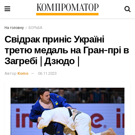
КОМПРОМАТОР
На головну
БОРЬБА
Свідрак приніс Україні
третю медаль на Гран-прі в
Загребі | Дзюдо |
Автор
Komo
06.11.2023