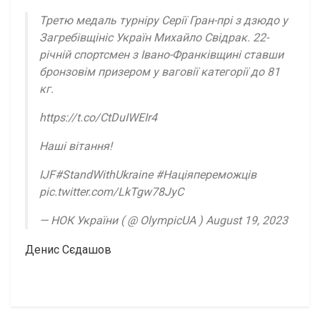
Третю медаль турніру Серії Гран-прі з дзюдо у
Загребівщініс Україн Михайло Свідрак. 22-
річній спортсмен з Івано-Франківщині ставши
бронзовім призером у ваговії категорії до 81
кг.
https://t.co/CtDuIWEIr4
Наші вітання!
IJF#StandWithUkraine #Націяпереможців
pic.twitter.com/LkTgw78JyC
— НОК України ( @ OlympicUA ) August 19, 2023
Денис Сєдашов