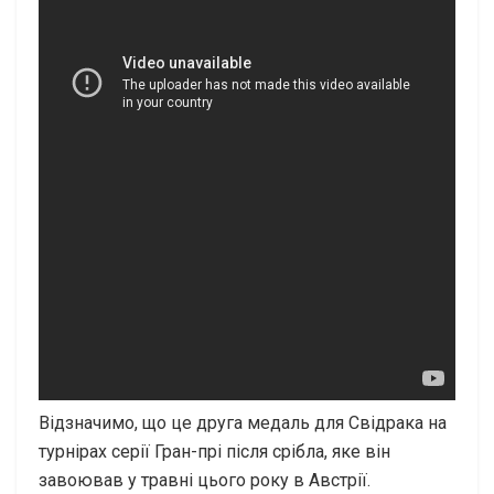
Відзначимо, що це друга медаль для Свідрака на
турнірах серії Гран-прі після срібла, яке він
завоював у травні цього року в Австрії.