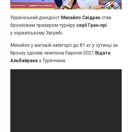
Український дзюдоїст
Михайло Свідрак
став
бронзовим призером турніру
серії Гран-прі
у хорватському Загребі.
Михайло у ваговій категорії до 81 кг у сутичці за
бронзу здолав чемпіона Європи-2021
Відата
Альбайрака
з Туреччини.