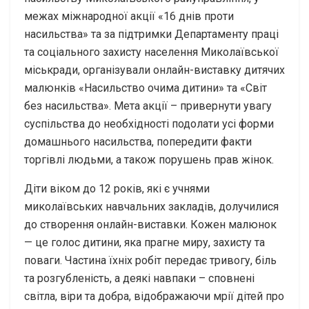
межах міжнародної акції «16 днів проти
насильства» та за підтримки Департаменту праці
та соціального захисту населення Миколаївської
міськради, організували онлайн-виставку дитячих
малюнків «Насильство очима дитини» та «Світ
без насильства». Мета акції – привернути увагу
суспільства до необхідності подолати усі форми
домашнього насильства, попередити факти
торгівлі людьми, а також порушень прав жінок.
Діти віком до 12 років, які є учнями
миколаївських навчальних закладів, долучилися
до створення онлайн-виставки. Кожен малюнок
— це голос дитини, яка прагне миру, захисту та
поваги. Частина їхніх робіт передає тривогу, біль
та розгубленість, а деякі навпаки – сповнені
світла, віри та добра, відображаючи мрії дітей про