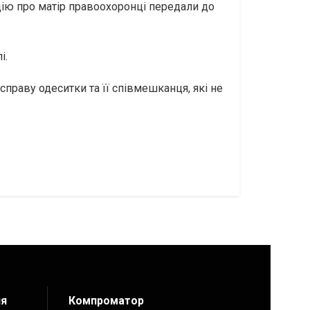
ацію про матір правоохоронці передали до
і.
праву одеситки та її співмешканця, які не
ия
Компроматор