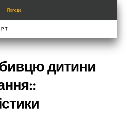
Погода
ОРТ
вбивцю дитини
ання::
істики