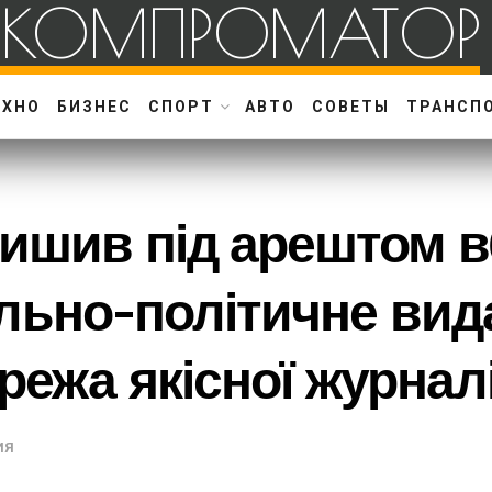
КОМПРОМАТОР
ЕХНО
БИЗНЕС
СПОРТ
АВТО
СОВЕТЫ
ТРАНСП
алишив під арештом 
спільно-політичне вид
режа якісної журнал
ИЯ