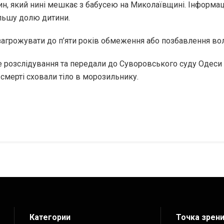
 син, який нині мешкає з бабусею на Миколаївщині. Інформ
альшу долю дитини.
агрожувати до п’яти років обмеження або позбавлення вол
е розслідування та передали до Суворовського суду Одеси с
 смерті сховали тіло в морозильнику.
Категории
Точка зрен