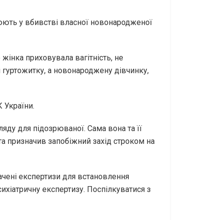
юють у вбивстві власної новонародженої
жінка приховувала вагітність, не
ті гуртожитку, а новонароджену дівчинку,
 України.
яду для підозрюваної. Сама вона та її
та призначив запобіжний захід строком на
начені експертизи для встановлення
сихіатричну експертизу. Поспілкуватися з