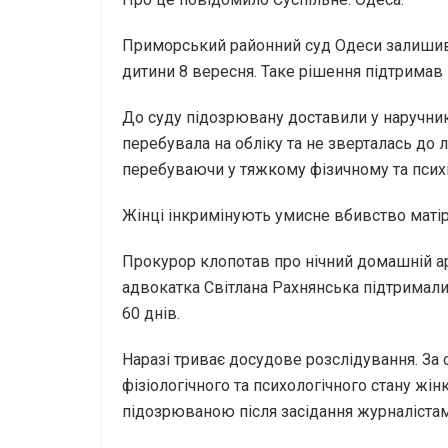
Приморський районний суд Одеси залишив 
дитини 8 вересня. Таке рішення підтримав 
До суду підозрювану доставили у наручник
перебувала на обліку та не зверталась до л
перебуваючи у тяжкому фізичному та психіч
Жінці інкримінують умисне вбивство матір
Прокурор клопотав про нічний домашній ар
адвокатка Світлана Рахнянська підтримали
60 днів.
Наразі триває досудове розслідування. За 
фізіологічного та психологічного стану жін
підозрюваною після засідання журналіста