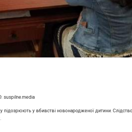
 suspilne.media
ку підозрюють у вбивстві новонародженої дитини. Слідство
.