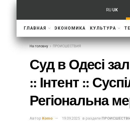
RU
UK
ГЛАВНАЯ
ЭКОНОМИКА
КУЛЬТУРА
Т
На головну
ПРОИСШЕСТВИЯ
Суд в Одесі з
:: Інтент :: Су
Регіональна ме
Автор
Komo
19.09.2025
в разделе
ПРОИСШЕСТВ