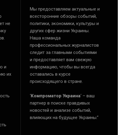
Мы предоставляем актуальные и
р
всесторонние обзоры событий,
ет не
политики, экономики, культуры и
чку
других сфер жизни Украины.
ов.
Наша команда
профессиональных журналистов
следит за главными событиями
и предоставляет вам свежую
ю и
информацию, чтобы вы всегда
ию их
оставались в курсе
происходящего в стране.
ость
‘
Компроматор Украина
‘ – ваш
е
партнер в поиске правдивых
новостей и анализе событий,
влияющих на будущее Украины.”
сть