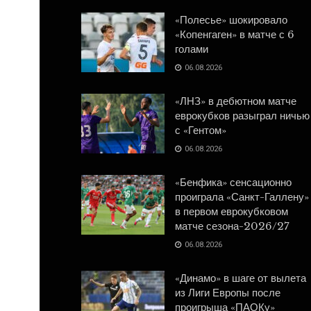
«Полесье» шокировало
«Копенгаген» в матче с 6
голами
06.08.2026
«ЛНЗ» в дебютном матче
еврокубков разыграл ничью
с «Гентом»
06.08.2026
«Бенфика» сенсационно
проиграла «Санкт-Галлену»
в первом еврокубковом
матче сезона-2026/27
06.08.2026
«Динамо» в шаге от вылета
из Лиги Европы после
проигрыша «ПАОКу»