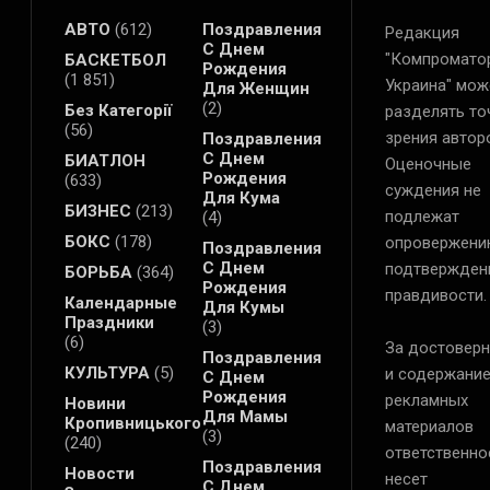
АВТО
(612)
Поздравления
Редакция
С Днем
"Компромато
БАСКЕТБОЛ
Рождения
(1 851)
Украина" мож
Для Женщин
(2)
Без Категорії
разделять то
(56)
зрения автор
Поздравления
С Днем
БИАТЛОН
Оценочные
Рождения
(633)
суждения не
Для Кума
БИЗНЕС
(213)
подлежат
(4)
БОКС
(178)
опровержени
Поздравления
С Днем
подтвержден
БОРЬБА
(364)
Рождения
правдивости.
Календарные
Для Кумы
Праздники
(3)
(6)
За достоверн
Поздравления
КУЛЬТУРА
(5)
и содержани
С Днем
Рождения
рекламных
Новини
Для Мамы
Кропивницького
материалов
(3)
(240)
ответственно
Поздравления
Новости
несет
С Днем