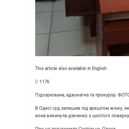
This article also available in English
1176
Підозрювана, адвокатка та прокурор. ФОТО:
В Одесі суд залишив під арештом жінку, я
вона викинула дівчинку з шостого поверху
Про це повідомило Суспільне. Одеса.