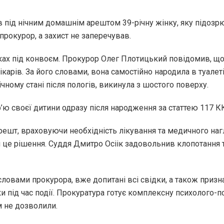
під нічним домашнім арештом 39-річну жінку, яку підозр
прокурор, а захист не заперечував.
ах під конвоєм. Прокурор Олег Плотицький повідомив, що 
ікарів. За його словами, вона самостійно народила в туале
ному стані після пологів, викинула з шостого поверху.
’ю своєї дитини одразу після народження за статтею 117 КК
ешт, враховуючи необхідність лікування та медичного нагл
 це рішення. Суддя Дмитро Осіік задовольнив клопотання 
словами прокурора, вже допитані всі свідки, а також приз
ки під час події. Прокуратура готує комплексну психолого-п
м не дозволили.