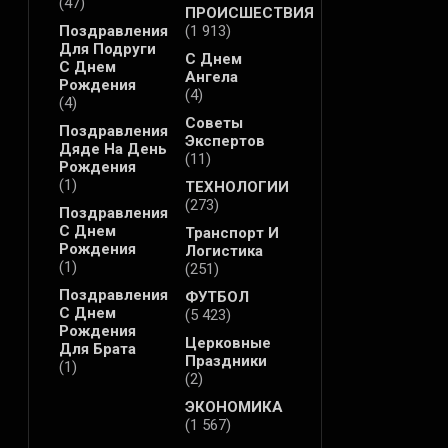
(47)
ПРОИСШЕСТВИЯ
Поздравления
(1 913)
Для Подруги
С Днем
С Днем
Ангела
Рождения
(4)
(4)
Советы
Поздравления
Экспертов
Дяде На День
(11)
Рождения
(1)
ТЕХНОЛОГИИ
(273)
Поздравления
С Днем
Транспорт И
Рождения
Логистика
(1)
(251)
Поздравления
ФУТБОЛ
С Днем
(5 423)
Рождения
Церковные
Для Брата
Праздники
(1)
(2)
ЭКОНОМИКА
(1 567)