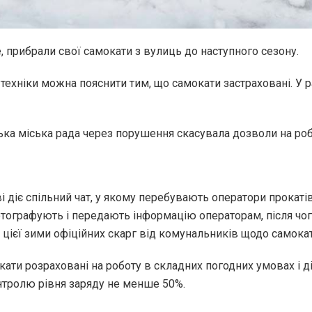
se, прибрали свої самокати з вулиць до наступного сезону.
техніки можна пояснити тим, що самокати застраховані. У 
ка міська рада через порушення скасувала дозволи на робот
і діє спільний чат, у якому перебувають оператори прокат
тографують і передають інформацію операторам, після чог
цієї зими офіційних скарг від комунальників щодо самокат
ати розраховані на роботу в складних погодних умовах і д
нтролю рівня заряду не менше 50%.