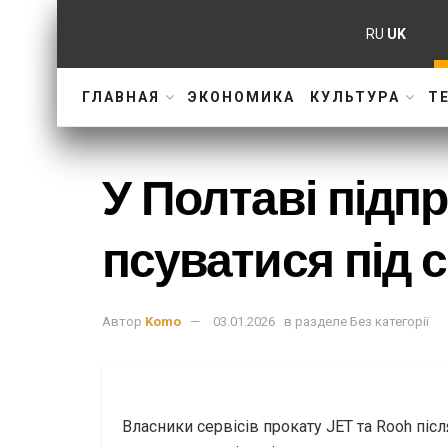
RU
UK
ГЛАВНАЯ
ЭКОНОМИКА
КУЛЬТУРА
Т
У Полтаві підп
псуватися під 
Автор
Komo
03.01.2026
в разделе
Без категорії
Власники сервісів прокату JET та Rooh піс