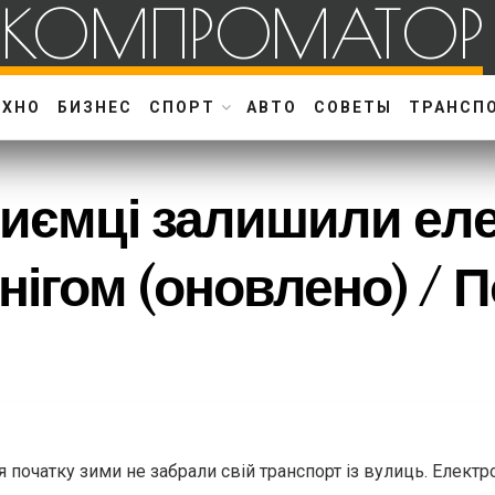
КОМПРОМАТОР
ЕХНО
БИЗНЕС
СПОРТ
АВТО
СОВЕТЫ
ТРАНСП
риємці залишили ел
снігом (оновлено) /
ля початку зими не забрали свій транспорт із вулиць. Елек