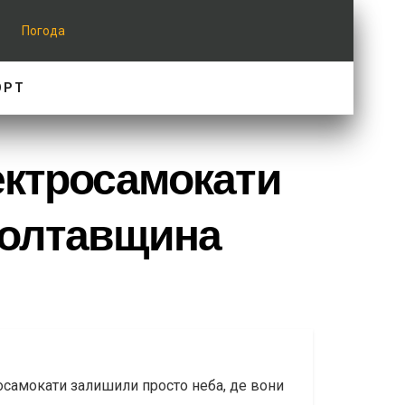
Погода
ОРТ
ектросамокати
 Полтавщина
тросамокати залишили просто неба, де вони