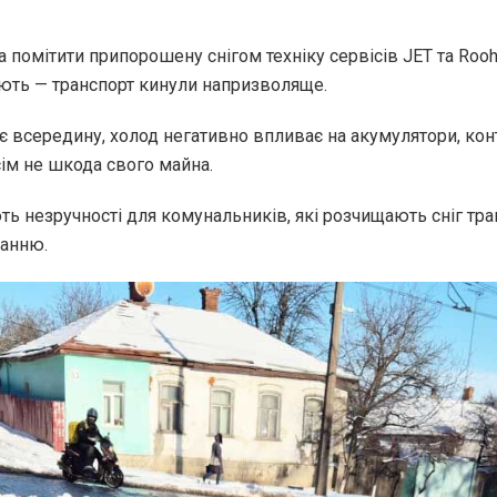
мітити припорошену снігом техніку сервісів JET та Rooh. 
рують — транспорт кинули напризволяще.
ає всередину, холод негативно впливає на акумулятори, кон
ім не шкода свого майна.
ь незручності для комунальників, які розчищають сніг тра
ранню.