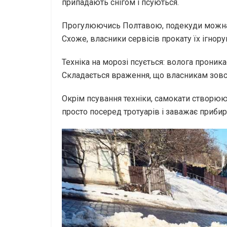
припадають снігом і псуються.
Прогулюючись Полтавою, подекуди можна по
Схоже, власники сервісів прокату їх ігно
Техніка на морозі псується: волога проник
Складається враження, що власникам зовс
Окрім псування техніки, самокати створюют
просто посеред тротуарів і заважає приби