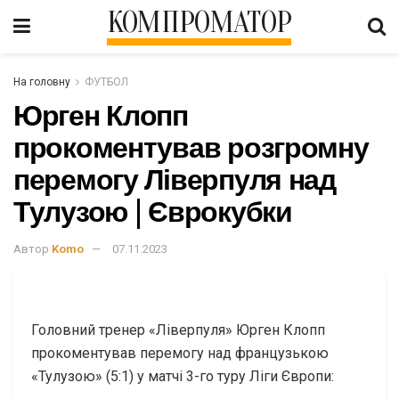
КОМПРОМАТОР
На головну
ФУТБОЛ
Юрген Клопп
прокоментував розгромну
перемогу Ліверпуля над
Тулузою | Єврокубки
Автор
Komo
07.11.2023
Головний тренер «Ліверпуля» Юрген Клопп
прокоментував перемогу над французькою
«Тулузою» (5:1) у матчі 3-го туру Ліги Європи: