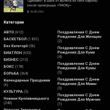
«Динамо» в шаге от вылета из Лиги Европы
после проигрыша «ПАОКу»
06.08.2026
Категории
АВТО
(612)
Поздравления С Днем
Рождения Для Женщин
БАСКЕТБОЛ
(1 851)
(2)
Без Категорії
(56)
Поздравления С Днем
Рождения Для Кума
БИАТЛОН
(633)
(4)
БИЗНЕС
(213)
Поздравления С Днем
БОКС
(178)
Рождения Для Кумы
(3)
БОРЬБА
(364)
Поздравления С Днем
Календарные Праздники
Рождения Для Мамы
(6)
(3)
КУЛЬТУРА
(5)
Поздравления С Днем
Новини Кропивницького
Рождения Для Мужчин
(240)
(1)
Новости Запорожья