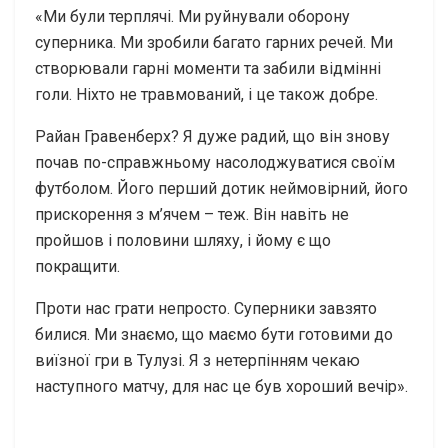
«Ми були терплячі. Ми руйнували оборону
суперника. Ми зробили багато гарних речей. Ми
створювали гарні моменти та забили відмінні
голи. Ніхто не травмований, і це також добре.
Райан Гравенберх? Я дуже радий, що він знову
почав по-справжньому насолоджуватися своїм
футболом. Його перший дотик неймовірний, його
прискорення з м’ячем – теж. Він навіть не
пройшов і половини шляху, і йому є що
покращити.
Проти нас грати непросто. Суперники завзято
билися. Ми знаємо, що маємо бути готовими до
виїзної гри в Тулузі. Я з нетерпінням чекаю
наступного матчу, для нас це був хороший вечір».