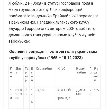
Любліні, де «Зоря» в статусі господарів поля в
матчі групового етапу Ліги конференцій
приймала ісландський «Брейдаблік» і перемогла
з рахунком 4:0. Нападник луганського клубу
Едуардо Герреро став автором 900-го забитого
домашнього гола українськими клубами у всіх
єврокубках.
Ювілейні пропущені гостьові голи українських
клубів у єврокубках (1965 – 15.12.2023)
Г
Дат
Ту
Е
Хто забив
Клуб
Кому
Г
Ра
о
а
р
т
забив
о
ху
л
ні
а
л
но
р
п
к
1
02.0
К
1
Карлі
КОЛРЕЙН
ДИНА
7
1:6
-
9.19
К
/
Пн.
МО
3
й
65
1
Ірландія
’
6