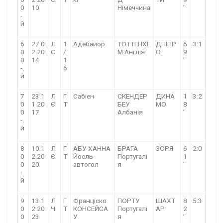
0
10
Німеччина
’
-
й
6
27.0
Л
1
Адебайор
ТОТТЕНХЕ
ДНІПР
6
3:1
0
2.20
Є
/
М Англія
О
9
0
14
1
’
-
6
й
7
23.1
Л
Г
Сабіен
СКЕНДЕР
ДИНА
1
3:2
0
1.20
Є
Т
БЕУ
МО
8
0
17
Албанія
’
-
й
8
10.1
Л
Г
АБУ ХАННА
БРАГА
ЗОРЯ
6
2:0
0
2.20
Є
Т
Йоель-
Португалі
1
0
20
автогол
я
’
-
й
9
13.1
Л
Г
Франціско
ПОРТУ
ШАХТ
8
5:3
0
2.20
Ч
Т
КОНСЕЙСА
Португалі
АР
2
0
23
У
я
’