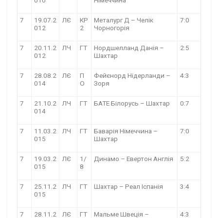
010
Німеччина
7
19.07.2
ЛЄ
КР
Металург Д – Челік
7:0
012
2
Чорногорія
7
20.11.2
ЛЧ
ГТ
Нордшелланд Данія –
2:5
012
Шахтар
7
28.08.2
ЛЄ
П
Фейєнорд Нідерланди –
4:3
014
О
Зоря
7
21.10.2
ЛЧ
ГТ
БАТЕ Білорусь – Шахтар
0:7
014
7
11.03.2
ЛЧ
ГТ
Баварія Німеччина –
7:0
015
Шахтар
7
19.03.2
ЛЄ
1/
Динамо – Евертон Англія
5:2
015
8
7
25.11.2
ЛЧ
ГТ
Шахтар – Реал Іспанія
3:4
015
7
28.11.2
ЛЄ
ГТ
Мальме Швеція –
4:3