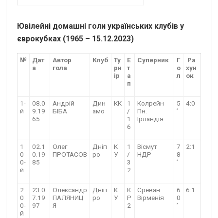
Ювілейні домашні голи українських клубів у
єврокубках (1965 – 15.12.2023)
№
Дат
Автор
Клуб
Ту
Е
Суперник
Г
Ра
а
гола
рн
т
о
хун
ір
а
л
ок
п
1-
08.0
Андрій
Дин
КК
1
Колрейн
5
4:0
й
9.19
БІБА
амо
/
Пн.
’
65
1
Ірландія
6
1
02.1
Олег
Дніп
К
1
Вісмут
7
2:1
0
0.19
ПРОТАСОВ
ро
У
/
НДР
8
0-
85
3
’
й
2
2
23.0
Олександр
Дніп
К
К
Єреван
6
6:1
0
7.19
ПАЛЯНИЦ
ро
У
Р
Вірменія
0
0-
97
Я
2
’
й