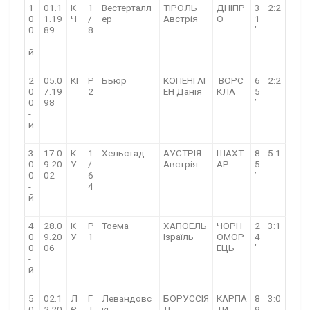
1
01.1
К
1
Вестерталл
ТІРОЛЬ
ДНІПР
3
2:2
0
1.19
Ч
/
ер
Австрія
О
1
0
89
8
’
-
й
2
05.0
КІ
Р
Бьюр
КОПЕНГАГ
ВОРС
6
2:2
0
7.19
2
ЕН Данія
КЛА
5
0
98
’
-
й
3
17.0
К
1
Хельстад
АУСТРІЯ
ШАХТ
8
5:1
0
9.20
У
/
Австрія
АР
5
0
02
6
’
-
4
й
4
28.0
К
Р
Тоема
ХАПОЕЛЬ
ЧОРН
2
3:1
0
9.20
У
1
Ізраїль
ОМОР
4
0
06
ЕЦЬ
’
-
й
5
02.1
Л
Г
Левандовс
БОРУССІЯ
КАРПА
8
3:0
0
2.20
Є
Т
кі
Д
ТИ
9