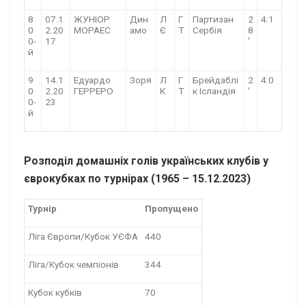
8
07.1
ЖУНІОР
Дин
Л
Г
Партизан
2
4:1
0
2.20
МОРАЕС
амо
Є
Т
Сербія
8
0-
17
’
й
9
14.1
Едуардо
Зоря
Л
Г
Брейдаблі
2
4:0
0
2.20
ГЕРРЕРО
К
Т
к Ісландія
’
0-
23
й
Розподіл домашніх голів українських клубів у
єврокубках по турнірах (1965 – 15.12.2023)
Турнір
Пропущено
Ліга Європи/Кубок УЄФА
440
Ліга/Кубок чемпіонів
344
Кубок кубків
70