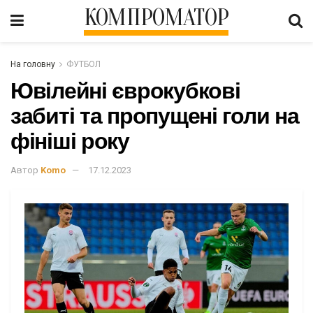
КОМПРОМАТОР
На головну
ФУТБОЛ
Ювілейні єврокубкові
забиті та пропущені голи на
фініші року
Автор
Komo
17.12.2023