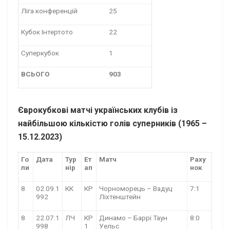
Ліга конференцій
25
Кубок Інтертото
22
Суперкубок
1
ВСЬОГО
903
Єврокубкові матчі українських клубів із
найбільшою кількістю голів суперників (1965 –
1
5
.12.2023)
Го
Дата
Тур
Ет
Матч
Раху
ли
нір
ап
нок
8
02.09.1
КК
КР
Чорноморець – Вадуц
7:1
992
Ліхтенштейн
8
22.07.1
ЛЧ
КР
Динамо – Баррі Таун
8:0
998
1
Уельс