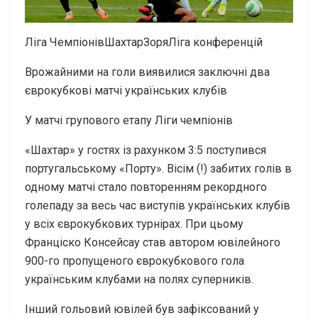
Ліга ЧемпіонівШахтарЗоряЛіга конференцій
Врожайними на голи виявилися заключні два
єврокубкові матчі українських клубів
У матчі групового етапу Ліги чемпіонів
«Шахтар» у гостях із рахунком 3:5 поступився
португальському «Порту». Вісім (!) забитих голів в
одному матчі стало повторенням рекордного
голепаду за весь час виступів українських клубів
у всіх єврокубкових турнірах. При цьому
Франціско Консейсау став автором ювілейного
900-го пропущеного єврокубкового гола
українським клубами на полях суперників.
Інший гольовий ювілей був зафіксований у