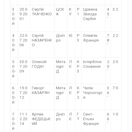
3
20.0
Сергій
ЦСК
К
Р
Црвена
4
3:2
0
9.20
ТКАЧЕНКО
А
У
1
Звезда
5
0-
01
Сербія
’
й
4
22.0
Сергій
Дніп
КІ
Р
Олімпік
7
2:2
0
7.20
НАЗАРЕНК
ро
3
Франція
8
0-
06
О
’
й
5
30.0
Олексій
Мета
Л
К
Інтерблок
2
2:0
0
7.20
ГОДІН
лург
Є
Р
Словенія
0
0-
09
Д
3
’
й
6
19.0
Геворг
Мета
Л
К
Челік
3
7:0
0
7.20
КАЗАРЯН
лург
Є
Р
Чорногорі
6
0-
12
Д
2
я
’
й
7
11.1
Артем
Дніп
Л
Г
Сент-
6
1:0
0
2.20
ФЕДЕЦЬК
ро
Є
Т
Етьєн
6
0-
14
ИЙ
Франція
’
й