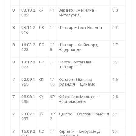
8
03.10.2
КУ
Р1
Вердер Німеччина –
8:0
002
Металург Д
8
03.11.2
ЛЄ
ГТ
Шахтар – Гент Бельгія
5:3
016
8
16.03.2
ЛЄ
1/
Шахтар – Фейєнорд
1:7
023
8
Нідерланди
8
13.12.2
ЛЧ
ГТ
Порту Португалія –
5:3
023
Шахтар
7
02.09.1
КК
1/
Колрейн Північна
1:6
965
16
Ірландія – Динамо
7
08.08.1
КУ
КР
Хіберніанс Мальта –
2:5
995
Чорноморець
7
23.07.1
КУ
КР
Дніпро – Єреван Вірменія
6:1
997
2
7
16.09.2
ЛЄ
ГТ
Карпати – Боруссія Д
3:4