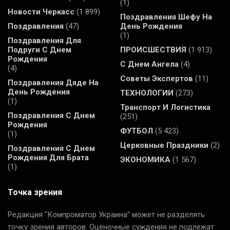
(1)
Новости Черкасс
(1 899)
Поздравления Шефу На
Поздравления
(47)
День Рождения
(1)
Поздравления Для
Подруги С Днем
ПРОИСШЕСТВИЯ
(1 913)
Рождения
С Днем Ангела
(4)
(4)
Советы Экспертов
(11)
Поздравления Дяде На
День Рождения
ТЕХНОЛОГИИ
(273)
(1)
Транспорт И Логистика
Поздравления С Днем
(251)
Рождения
ФУТБОЛ
(5 423)
(1)
Церковные Праздники
(2)
Поздравления С Днем
Рождения Для Брата
ЭКОНОМИКА
(1 567)
(1)
Точка зрения
Редакция "Компроматор Украина" может не разделять
точку зрения авторов. Оценочные суждения не подлежат