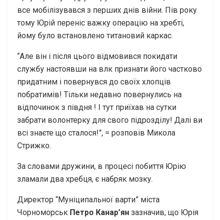
все мобілізувався з перших днів війни. Пів року
тому Юрій переніс важку операцію на хребті,
йому було встановлено титановий каркас.
“Але він і після цього відмовився покидати
службу настоявши на влк признати його частково
придатним і повернувся до своїх хлопців
побратимів! Тільки недавно повернулись на
відпочинок з півдня ! І тут приїхав на сутки
забрати волонтерку для свого підрозділу! Далі ви
всі знаєте що сталося!”, = розповів Микола
Стрижко.
За словами дружини, в процесі побиття Юрію
зламали два хребця, є набряк мозку.
Директор “Муніципальної варти” міста
Чорноморськ
Петро Канар’ян
зазначив, що Юрія