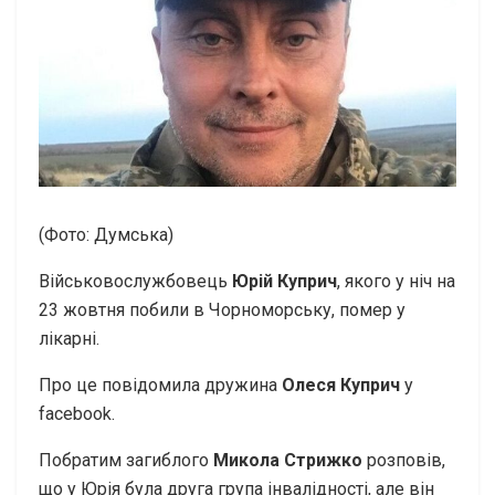
(Фото: Думська)
Військовослужбовець
Юрій Куприч
, якого у ніч на
23 жовтня побили в Чорноморську, помер у
лікарні.
Про це повідомила дружина
Олеся Куприч
у
facebook.
Побратим загиблого
Микола Стрижко
розповів,
що у Юрія була друга група інвалідності, але він