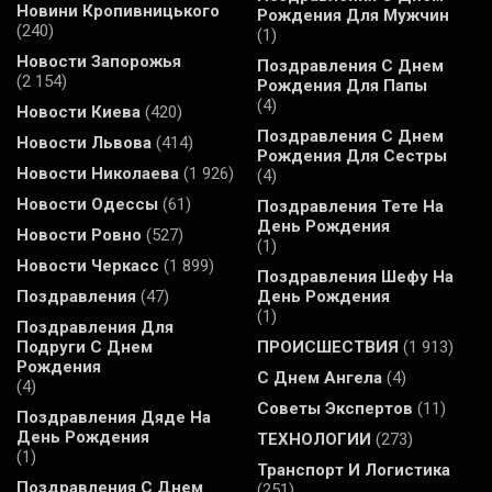
Новини Кропивницького
Рождения Для Мужчин
(240)
(1)
Новости Запорожья
Поздравления С Днем
(2 154)
Рождения Для Папы
(4)
Новости Киева
(420)
Поздравления С Днем
Новости Львова
(414)
Рождения Для Сестры
Новости Николаева
(1 926)
(4)
Новости Одессы
(61)
Поздравления Тете На
День Рождения
Новости Ровно
(527)
(1)
Новости Черкасс
(1 899)
Поздравления Шефу На
Поздравления
(47)
День Рождения
(1)
Поздравления Для
Подруги С Днем
ПРОИСШЕСТВИЯ
(1 913)
Рождения
С Днем Ангела
(4)
(4)
Советы Экспертов
(11)
Поздравления Дяде На
День Рождения
ТЕХНОЛОГИИ
(273)
(1)
Транспорт И Логистика
Поздравления С Днем
(251)