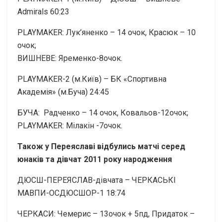
Admirals 60:23
PLAYMAKER: Лук’яненко – 14 очок, Красюк – 10
очок;
ВИШНЕВЕ: Яременко-8очок.
PLAYMAKER-2 (м.Київ) – БК «Спортивна
Академія» (м.Буча) 24:45
БУЧА: Радченко – 14 очок, Ковальов-12очок;
PLAYMAKER: Мілакін -7очок.
Також у Переяславі відбулись матчі серед
юнаків та дівчат 2011 року народження
ДЮСШ-ПЕРЕЯСЛАВ-дівчата – ЧЕРКАСЬКІ
МАВПИ-ОСДЮСШОР-1 18:74
ЧЕРКАСИ: Чемерис – 13очок + 5пд, Придаток –