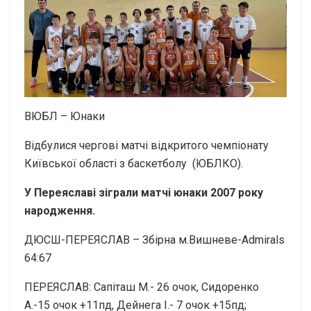
ВЮБЛ – Юнаки
Відбулися чергові матчі відкритого чемпіонату
Київської області з баскетболу (ЮБЛКО).
У Переяславі зіграли матчі юнаки 2007 року
народження.
ДЮСШ-ПЕРЕЯСЛАВ – Збірна м.Вишневе-Admirals
64:67
ПЕРЕЯСЛАВ: Сапіташ М.- 26 очок, Сидоренко
А.-15 очок +11пд, Дейнега І.- 7 очок +15пд;