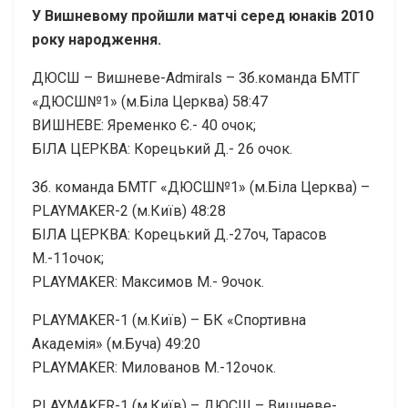
У Вишневому пройшли матчі серед юнаків 2010
року народження.
ДЮСШ – Вишневе-Admirals – Зб.команда БМТГ
«ДЮСШ№1» (м.Біла Церква) 58:47
ВИШНЕВЕ: Яременко Є.- 40 очок;
БІЛА ЦЕРКВА: Корецький Д.- 26 очок.
Зб. команда БМТГ «ДЮСШ№1» (м.Біла Церква) –
PLAYMAKER-2 (м.Київ) 48:28
БІЛА ЦЕРКВА: Корецький Д.-27оч, Тарасов
М.-11очок;
PLAYMAKER: Максимов М.- 9очок.
PLAYMAKER-1 (м.Київ) – БК «Спортивна
Академія» (м.Буча) 49:20
PLAYMAKER: Милованов М.-12очок.
PLAYMAKER-1 (м.Київ) – ДЮСШ – Вишневе-