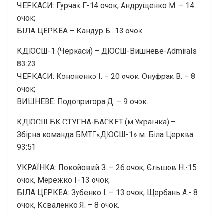
ЧЕРКАСИ: Гурчак Г-14 очок, Андрущенко М. – 14
очок;
БІЛА ЦЕРКВА – Кандур Б.-13 очок.
КДЮСШ-1 (Черкаси) – ДЮСШ-Вишневе-Admirals
83:23
ЧЕРКАСИ: Кононенко І. – 20 очок, Онуфрак В. – 8
очок;
ВИШНЕВЕ: Подопригора Д. – 9 очок.
КДЮСШ БК СТУГНА-БАСКЕТ (м.Українка) –
Збірна команда БМТГ«ДЮСШ-1» м. Біла Церква
93:51
УКРАЇНКА: Покойовий З. – 26 очок, Єльшов Н.-15
очок, Мережко І.-13 очок;
БІЛА ЦЕРКВА: Зубенко І. – 13 очок, Щербань А.- 8
очок, Коваленко Я. – 8 очок.