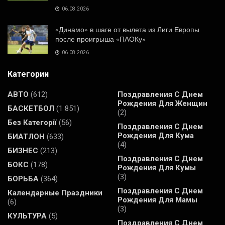
06.08.2026
«Динамо» в шаге от вылета из Лиги Европы
после проигрыша «ПАОКу»
06.08.2026
Категории
АВТО
(612)
Поздравления С Днем
Рождения Для Женщин
БАСКЕТБОЛ
(1 851)
(2)
Без Категорії
(56)
Поздравления С Днем
Рождения Для Кума
БИАТЛОН
(633)
(4)
БИЗНЕС
(213)
Поздравления С Днем
БОКС
(178)
Рождения Для Кумы
(3)
БОРЬБА
(364)
Поздравления С Днем
Календарные Праздники
Рождения Для Мамы
(6)
(3)
КУЛЬТУРА
(5)
Поздравления С Днем