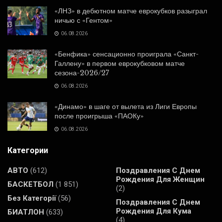
«ЛНЗ» в дебютном матче еврокубков разыграл
ничью с «Гентом»
06.08.2026
«Бенфика» сенсационно проиграла «Санкт-
Галлену» в первом еврокубковом матче
сезона-2026/27
06.08.2026
«Динамо» в шаге от вылета из Лиги Европы
после проигрыша «ПАОКу»
06.08.2026
Категории
АВТО
(612)
Поздравления С Днем
Рождения Для Женщин
БАСКЕТБОЛ
(1 851)
(2)
Без Категорії
(56)
Поздравления С Днем
Рождения Для Кума
БИАТЛОН
(633)
(4)