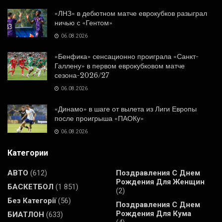
«ЛНЗ» в дебютном матче еврокубков разыграл
ничью с «Гентом»
06.08.2026
«Бенфика» сенсационно проиграла «Санкт-
Галлену» в первом еврокубковом матче
сезона-2026/27
06.08.2026
«Динамо» в шаге от вылета из Лиги Европы
после проигрыша «ПАОКу»
06.08.2026
Категории
АВТО
(612)
Поздравления С Днем
Рождения Для Женщин
БАСКЕТБОЛ
(1 851)
(2)
Без Категорії
(56)
Поздравления С Днем
Рождения Для Кума
БИАТЛОН
(633)