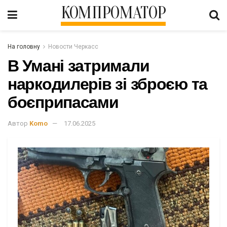
КОМПРОМАТОР
На головну
Новости Черкасс
В Умані затримали
наркодилерів зі зброєю та
боєприпасами
Автор
Komo
17.06.2025