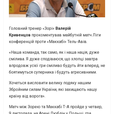
Головний тренер «Зорі»
Валерій
Кривенцов
прокоментував майбутній матч Ліги
конференцій проти «Маккабі» Тель-Авів.
«Наша команда, так само, як і наша нація, дуже
смілива. Я дуже сподіваюся, що хлопці завтра
впродовж усієї гри сміливо будуть йти вперед, не
боятимуться суперника і будуть агресивними.
Хочеться висловити велику подяку нашим
Збройним силам України, які захищають нашу
країну від ворога».
Матч між Зорею та Маккабі Т-А пройде у четвер,
9 листопада, на Арені Люблін у Польщі, гра