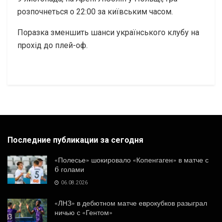
розпочнеться о 22:00 за київським часом.
Поразка зменшить шанси українського клубу на
прохід до плей-оф.
Последние публикации за сегодня
«Полесье» шокировало «Копенгаген» в матче с
6 голами
06.08.2026
«ЛНЗ» в дебютном матче еврокубков разыграл
ничью с «Гентом»