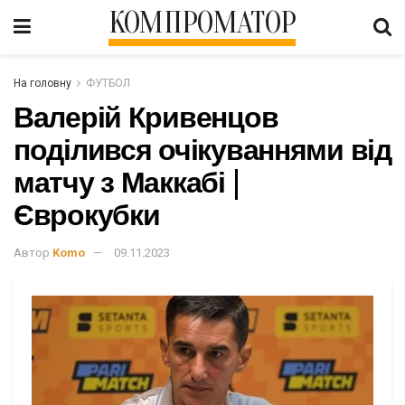
КОМПРОМАТОР
На головну
ФУТБОЛ
Валерій Кривенцов
поділився очікуваннями від
матчу з Маккабі |
Єврокубки
Автор
Komo
09.11.2023