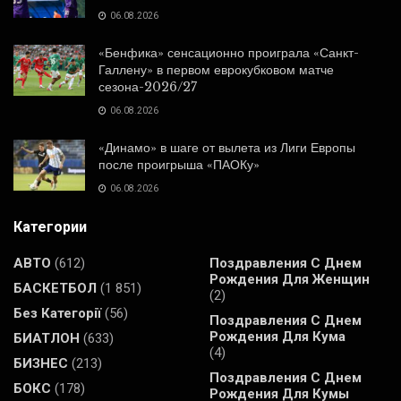
06.08.2026
«Бенфика» сенсационно проиграла «Санкт-
Галлену» в первом еврокубковом матче
сезона-2026/27
06.08.2026
«Динамо» в шаге от вылета из Лиги Европы
после проигрыша «ПАОКу»
06.08.2026
Категории
АВТО
(612)
Поздравления С Днем
Рождения Для Женщин
БАСКЕТБОЛ
(1 851)
(2)
Без Категорії
(56)
Поздравления С Днем
Рождения Для Кума
БИАТЛОН
(633)
(4)
БИЗНЕС
(213)
Поздравления С Днем
БОКС
(178)
Рождения Для Кумы