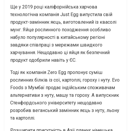
Ще у 2019 році каліфорнійська харчова
технологічна компанія Just Egg випустила свій
продукт-замінник яєць, виготовлений із квасолі
мунг. Яйце рослинного походження особливо
набуло популярності в китайському регіоні
завдяки співпраці з мережами швидкого
харчування. Нещодавно ці яйця як безпечний
продукт одобрили навіть у ЄС.
Тоді як компанія Zero Egg пропонує суміш
рослинних білків із сої, картоплі, гороху і нуту. Evo
Foods з Мумбаї продає індійським споживачам
альтернативи з нуту, машу та гороху. А випускник
Стенфордського університету нещодавно
розробив веганський замінник яєць з нуту, льону
та картоплі.
Розширити присутність в Азії планує німецька