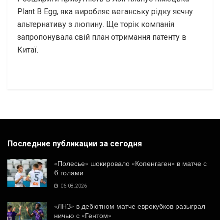
Plant B Egg, яка виробляє веганську рідку яєчну
альтернативу з люпину. Ще торік компанія
запропонувала свій план отримання патенту в
Китаї.
Последние публикации за сегодня
«Полесье» шокировало «Копенгаген» в матче с
6 голами
06.08.2026
«ЛНЗ» в дебютном матче еврокубков разыграл
ничью с «Гентом»