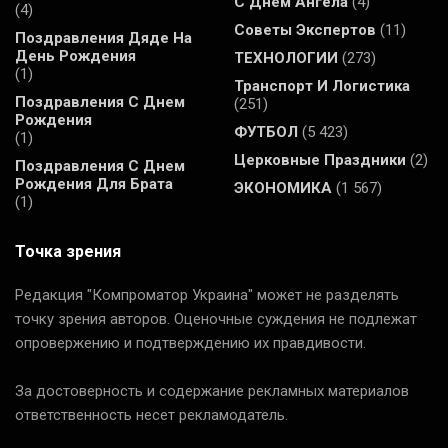
С Днем Ангела
(4)
(4)
Советы Экспертов
(11)
Поздравления Дяде На
День Рождения
ТЕХНОЛОГИИ
(273)
(1)
Транспорт И Логистика
Поздравления С Днем
(251)
Рождения
ФУТБОЛ
(5 423)
(1)
Церковные Праздники
(2)
Поздравления С Днем
Рождения Для Брата
ЭКОНОМИКА
(1 567)
(1)
Точка зрения
Редакция "Компроматор Украина" может не разделять
точку зрения авторов. Оценочные суждения не подлежат
опровержению и подтверждению их правдивости.
За достоверность и содержание рекламных материалов
ответственность несет рекламодатель.