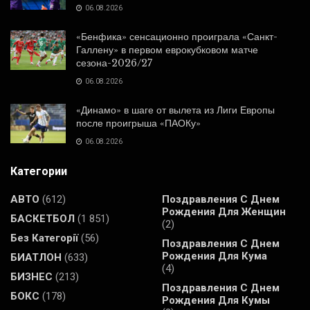
06.08.2026
«Бенфика» сенсационно проиграла «Санкт-
Галлену» в первом еврокубковом матче
сезона-2026/27
06.08.2026
«Динамо» в шаге от вылета из Лиги Европы
после проигрыша «ПАОКу»
06.08.2026
Категории
АВТО
(612)
Поздравления С Днем
Рождения Для Женщин
БАСКЕТБОЛ
(1 851)
(2)
Без Категорії
(56)
Поздравления С Днем
Рождения Для Кума
БИАТЛОН
(633)
(4)
БИЗНЕС
(213)
Поздравления С Днем
БОКС
(178)
Рождения Для Кумы