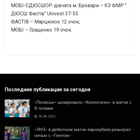
МОБІ-СДЮСШОР-дівчата м. Бровари – КЗ ФМР "
ДЮСШ Фастiв" Univest 37-55
ФАСТІВ – Марцинюк 12 очок;
МОБІ – Гращенко 19 очок.
Последние публикации за сегодня
«Полесье» шокировало «Копенгаген» в матче с
6 голами
06.08.2026
«ЛНЗ» в дебютном матче еврокубков разыграл
ничью с «Гентом»