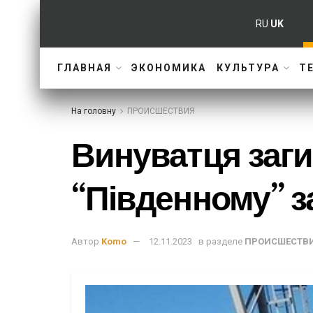
RU
UK
ГЛАВНАЯ
ЭКОНОМИКА
КУЛЬТУРА
Т
На головну
ПРОИСШЕСТВИЯ
Винуватця заги
“Південному” з
Автор
Komo
12.11.2023
в разделе
ПРОИСШЕСТВ