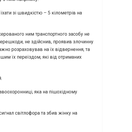
 їхати зі швидкістю – 5 кілометрів на
 керованого ним транспортного засобу не
перешкоди, не здійснив, проявив злочинну
жно розраховував на їх відвернення, та
им їх переїздом, які від отриманих
й.
воохоронниці, яка на пішохідному
игнал світлофора та збив жінку на