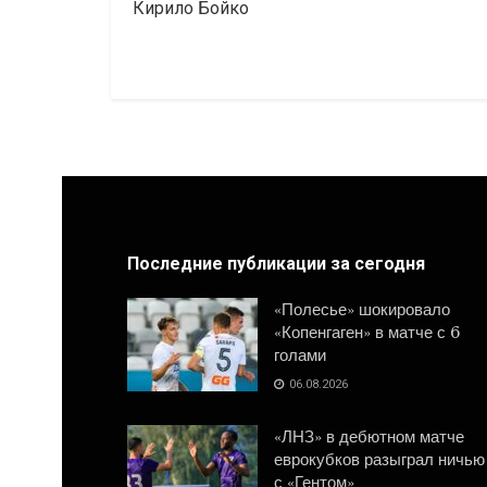
Кирило Бойко
Последние публикации за сегодня
«Полесье» шокировало
«Копенгаген» в матче с 6
голами
06.08.2026
«ЛНЗ» в дебютном матче
еврокубков разыграл ничью
с «Гентом»