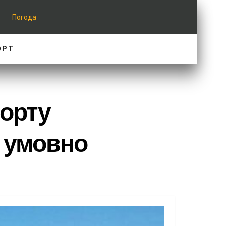
Погода
ОРТ
порту
и умовно