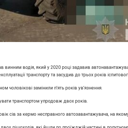
в винним водія, який у 2020 році задавив автонавантажува
сплуатації транспорту та засудив до трьох років іспитовог
ном чоловікові замінили п’ять років ув’язнення.
увати транспортом упродовж двох років.
ловік сів за кермо несправного автозавантажувача, на яком
в двох пішоходів, які йшли по проїжджій частині в попутном