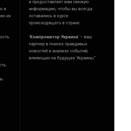
и предоставляет вам свежую
ю и
информацию, чтобы вы всегда
ию их
оставались в курсе
происходящего в стране.
ость
‘
Компроматор Украина
‘ – ваш
е
партнер в поиске правдивых
новостей и анализе событий,
влияющих на будущее Украины.”
сть
ь.