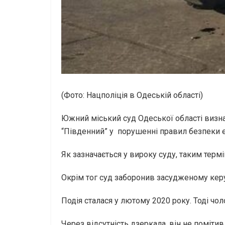
(Фото: Нацполіція в Одеській області)
Южний міський суд Одеської області визна
“Південний” у порушенні правил безпеки ек
Як зазначається у вироку суду, таким термі
Окрім тог суд заборонив засудженому кер
Подія сталася у лютому 2020 року. Тоді чо
Через відсутність дзеркала, він не поміти