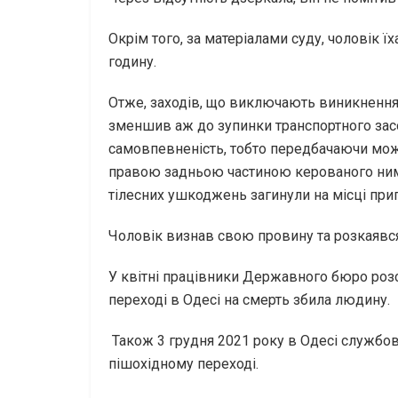
Окрім того, за матеріалами суду, чоловік ї
годину.
Отже, заходів, що виключають виникнення 
зменшив аж до зупинки транспортного засо
самовпевненість, тобто передбачаючи можл
правою задньою частиною керованого ним а
тілесних ушкоджень загинули на місці при
Чоловік визнав свою провину та розкаявся
У квітні працівники Державного бюро роз
переході в Одесі на смерть збила людину.
Також 3 грудня 2021 року в Одесі службов
пішохідному переході.