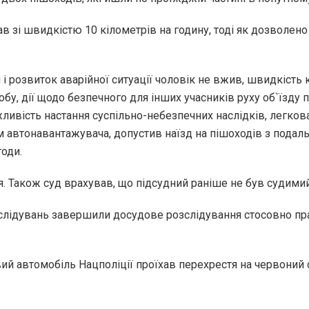
хав зі швидкістю 10 кілометрів на годину, тоді як дозволено
і розвиток аварійної ситуації чоловік не вжив, швидкість
бу, дії щодо безпечного для інших учасників руху об`їзду 
ивість настання суспільно-небезпечних наслідків, легкова
втонавантажувача, допустив наїзд на пішоходів з подальш
годи.
. Також суд врахував, що підсудний раніше не був судими
слідувань завершили досудове розслідування стосовно пра
ий автомобіль Нацполіції проїхав перехрестя на червоний с