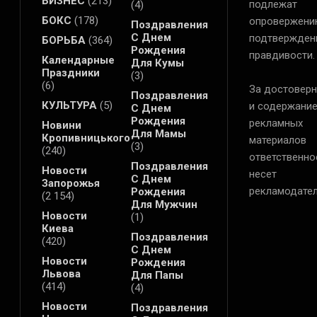
БИЗНЕС
(213)
подлежат
(4)
БОКС
(178)
опровержени
Поздравления
С Днем
подтвержден
БОРЬБА
(364)
Рождения
правдивости.
Календарные
Для Кумы
Праздники
(3)
(6)
За достоверн
Поздравления
КУЛЬТУРА
(5)
и содержани
С Днем
Рождения
рекламных
Новини
Для Мамы
Кропивницького
материалов
(3)
(240)
ответственно
Поздравления
Новости
несет
С Днем
Запорожья
рекламодател
Рождения
(2 154)
Для Мужчин
Новости
(1)
Киева
Поздравления
(420)
С Днем
Новости
Рождения
Львова
Для Папы
(414)
(4)
Новости
Поздравления