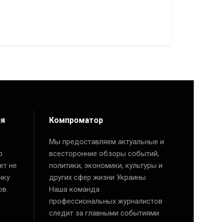
ия
Компроматор
Мы предоставляем актуальные и
р
всесторонние обзоры событий,
ет не
политики, экономики, культуры и
чку
других сфер жизни Украины.
ов.
Наша команда
профессиональных журналистов
следит за главными событиями