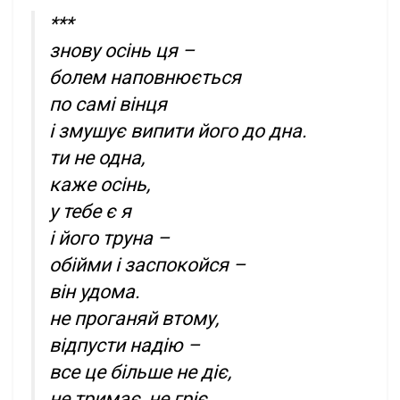
***
знову осінь ця –
болем наповнюється
по самі вінця
і змушує випити його до дна.
ти не одна,
каже осінь,
у тебе є я
і його труна –
обійми і заспокойся –
він удома.
не проганяй втому,
відпусти надію –
все це більше не діє,
не тримає, не гріє.