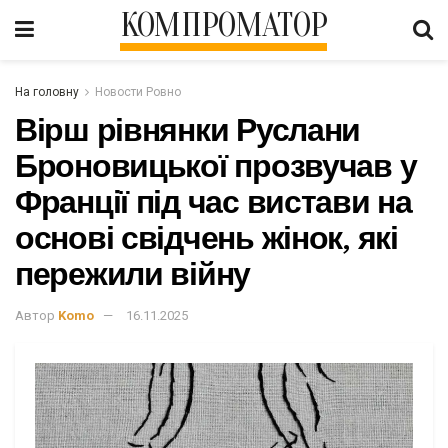
КОМПРОМАТОР
На головну
Новости Ровно
Вірш рівнянки Руслани
Броновицької прозвучав у
Франції під час вистави на
основі свідчень жінок, які
пережили війну
Автор
Komo
16.11.2025