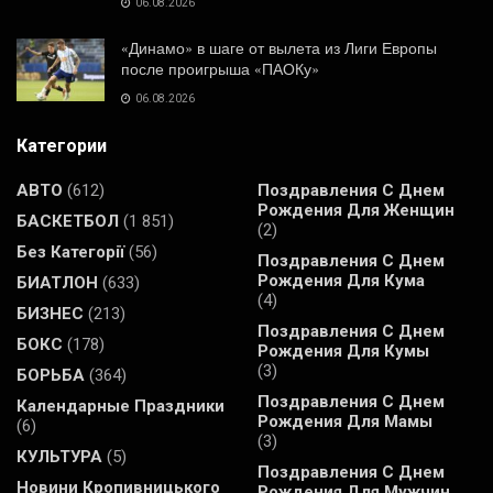
06.08.2026
«Динамо» в шаге от вылета из Лиги Европы
после проигрыша «ПАОКу»
06.08.2026
Категории
АВТО
(612)
Поздравления С Днем
Рождения Для Женщин
БАСКЕТБОЛ
(1 851)
(2)
Без Категорії
(56)
Поздравления С Днем
Рождения Для Кума
БИАТЛОН
(633)
(4)
БИЗНЕС
(213)
Поздравления С Днем
БОКС
(178)
Рождения Для Кумы
(3)
БОРЬБА
(364)
Поздравления С Днем
Календарные Праздники
Рождения Для Мамы
(6)
(3)
КУЛЬТУРА
(5)
Поздравления С Днем
Новини Кропивницького
Рождения Для Мужчин