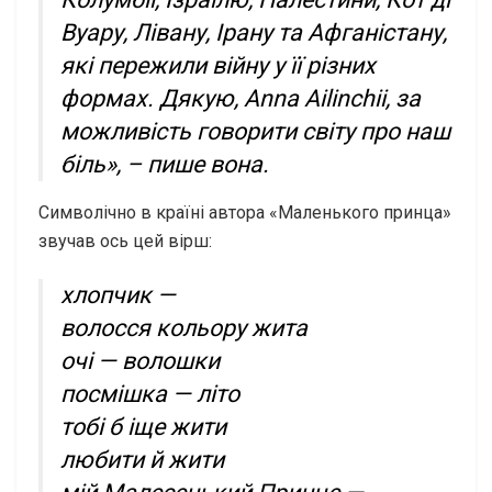
Вуару, Лівану, Ірану та Афганістану,
які пережили війну у її різних
формах. Дякую, Anna Ailinchii, за
можливість говорити світу про наш
біль», – пише вона.
Символічно в країні автора «Маленького принца»
звучав ось цей вірш:
хлопчик —
волосся кольору жита
очі — волошки
посмішка — літо
тобі б іще жити
любити й жити