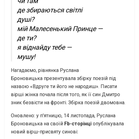
чи там
де збираються світлі
душі?
мій Малесенький Принце —
де ти?
я віднайду тебе —
мушу!
Нагадаємо, рівнянка Руслана
Броновицька презентувала збірку поезій під
назвою «Вдруге ти його не народиш». Писати
вірші жінка почала після того, як її син Дмитро
зник безвісти на фронті. Збірка поезій двомовна.
Оновлено: у п'ятницю, 14 листопада, Руслана
Броновицька на своїй
Fb-сторінці
опублікувала
новий вірш-присвяту синові: