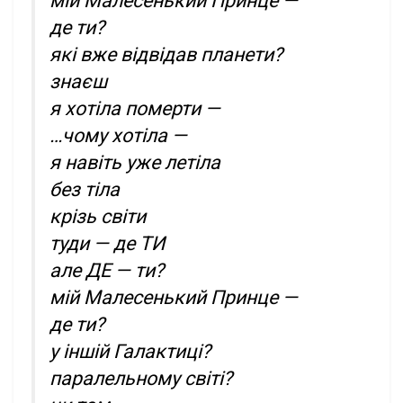
мій Малесенький Принце —
де ти?
які вже відвідав планети?
знаєш
я хотіла померти —
…чому хотіла —
я навіть уже летіла
без тіла
крізь світи
туди — де ТИ
але ДЕ — ти?
мій Малесенький Принце —
де ти?
у іншій Галактиці?
паралельному світі?