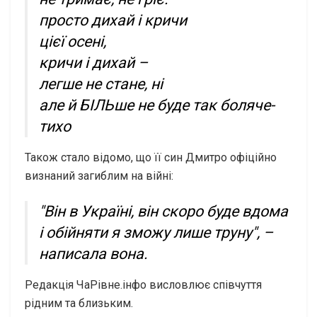
просто дихай і кричи
цієї осені,
кричи і дихай –
легше не стане, ні
але й БІЛЬше не буде так боляче-
тихо
Також стало відомо, що її син Дмитро офіційно
визнаний загиблим на війні:
"Він в Україні, він скоро буде вдома
і обійняти я зможу лише труну", –
написала вона.
Редакція ЧаРівне.інфо висловлює співчуття
рідним та близьким.