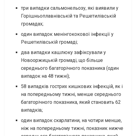
три випадки сальмонельозу, які виявили у
Горішньоплавнівській та Решетилівській
громадах;
один випадок менінгококової інфекції у
Решетилівській громаді;
два випадки кашлюку зафіксували у
Новооржицькій громаді, що більше
середнього багаторічного показника (один
випадок на 48 тижні);
58 випадків гострих кишкових інфекцій, як і
на попередньому тижні, менше середнього
багаторічного показника, який становить 62
випадків;
один випадок скарлатини, на чотири менше,
ніж на попередньому тижні, показник нижче