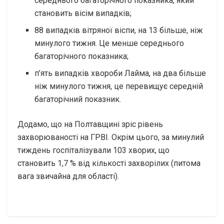
середнього багаторічного показника, який
становить вісім випадків;
88 випадків вітряної віспи, на 13 більше, ніж
минулого тижня. Це менше середнього
багаторічного показника;
п’ять випадків хвороби Лайма, на два більше
ніж минулого тижня, це перевищує середній
багаторічний показник.
Додамо, що на Полтавщині зріс рівень
захворюваності на ГРВІ. Окрім цього, за минулий
тиждень госпіталізували 103 хворих, що
становить 1,7 % від кількості захворілих (питома
вага звичайна для області).