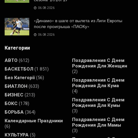
06.08.2026
«Динамо» в шаге от вылета из Лиги Европы
после проигрыша «ПАОКу»
06.08.2026
Категории
АВТО
(612)
Поздравления С Днем
Рождения Для Женщин
БАСКЕТБОЛ
(1 851)
(2)
Без Категорії
(56)
Поздравления С Днем
Рождения Для Кума
БИАТЛОН
(633)
(4)
БИЗНЕС
(213)
Поздравления С Днем
БОКС
(178)
Рождения Для Кумы
(3)
БОРЬБА
(364)
Поздравления С Днем
Календарные Праздники
Рождения Для Мамы
(6)
(3)
КУЛЬТУРА
(5)