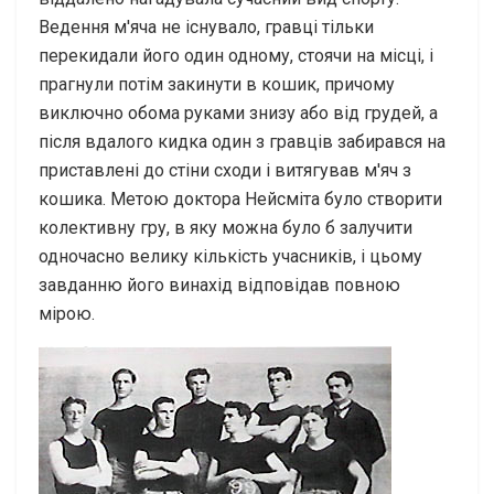
Ведення м'яча не існувало, гравці тільки
перекидали його один одному, стоячи на місці, і
прагнули потім закинути в кошик, причому
виключно обома руками знизу або від грудей, а
після вдалого кидка один з гравців забирався на
приставлені до стіни сходи і витягував м'яч з
кошика. Метою доктора Нейсміта було створити
колективну гру, в яку можна було б залучити
одночасно велику кількість учасників, і цьому
завданню його винахід відповідав повною
мірою.