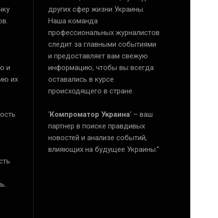
чку
других сфер жизни Украины.
ов.
Наша команда
профессиональных журналистов
следит за главными событиями
и предоставляет вам свежую
ю и
информацию, чтобы вы всегда
ию их
оставались в курсе
происходящего в стране.
ость
‘
Компроматор Украина
‘ – ваш
е
партнер в поиске правдивых
новостей и анализе событий,
влияющих на будущее Украины.”
сть
ь.