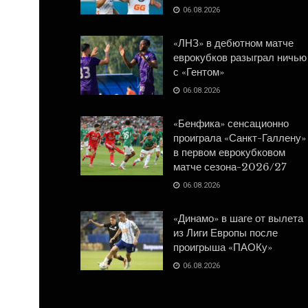
06.08.2026
«ЛНЗ» в дебютном матче
еврокубков разыграл ничью
с «Гентом»
06.08.2026
«Бенфика» сенсационно
проиграла «Санкт-Галлену»
в первом еврокубковом
матче сезона-2026/27
06.08.2026
«Динамо» в шаге от вылета
из Лиги Европы после
проигрыша «ПАОКу»
06.08.2026