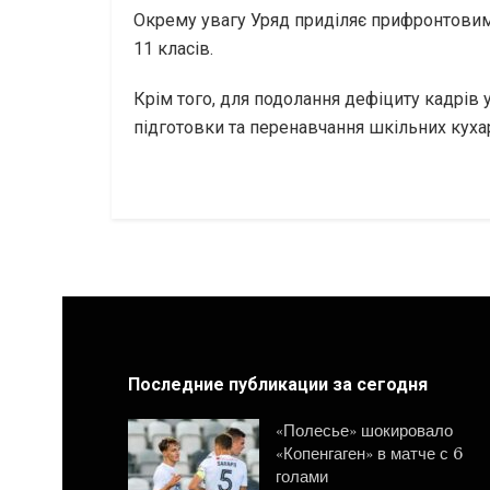
Окрему увагу Уряд приділяє прифронтовим 
11 класів.
Крім того, для подолання дефіциту кадрів 
підготовки та перенавчання шкільних кухар
Последние публикации за сегодня
«Полесье» шокировало
«Копенгаген» в матче с 6
голами