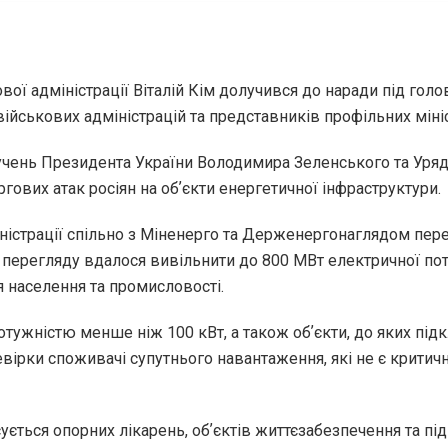
ої адміністрації Віталій Кім долучився до наради під гол
військових адміністрацій та представників профільних міні
учень Президента України Володимира Зеленського та Уряд
ргових атак росіян на обʼєкти енергетичної інфраструктури.
іністрації спільно з Міненерго та Держенергонаглядом пере
и перегляду вдалося вивільнити до 800 МВт електричної по
я населення та промисловості.
тужністю менше ніж 100 кВт, а також обʼєкти, до яких під
евірки споживачі супутнього навантаження, які не є критич
ується опорних лікарень, обʼєктів життєзабезпечення та 