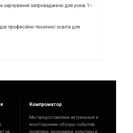
не харчування запроваджено для учнів 1–
дів професійно-технічної освіти для
ия
Компроматор
Мы предоставляем актуальные и
р
всесторонние обзоры событий,
ет не
политики, экономики, культуры и