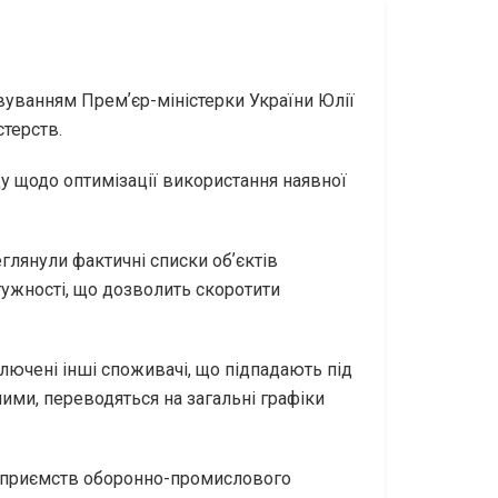
овуванням Премʼєр-міністерки України Юлії
стерств.
у щодо оптимізації використання наявної
глянули фактичні списки обʼєктів
тужності, що дозволить скоротити
ключені інші споживачі, що підпадають під
ними, переводяться на загальні графіки
підприємств оборонно-промислового