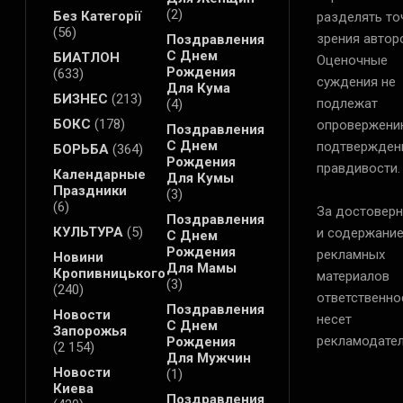
(2)
Без Категорії
разделять то
(56)
зрения автор
Поздравления
С Днем
БИАТЛОН
Оценочные
Рождения
(633)
суждения не
Для Кума
БИЗНЕС
(213)
подлежат
(4)
БОКС
(178)
опровержени
Поздравления
С Днем
подтвержден
БОРЬБА
(364)
Рождения
правдивости.
Календарные
Для Кумы
Праздники
(3)
(6)
За достоверн
Поздравления
КУЛЬТУРА
(5)
и содержани
С Днем
Рождения
рекламных
Новини
Для Мамы
Кропивницького
материалов
(3)
(240)
ответственно
Поздравления
Новости
несет
С Днем
Запорожья
рекламодател
Рождения
(2 154)
Для Мужчин
Новости
(1)
Киева
Поздравления