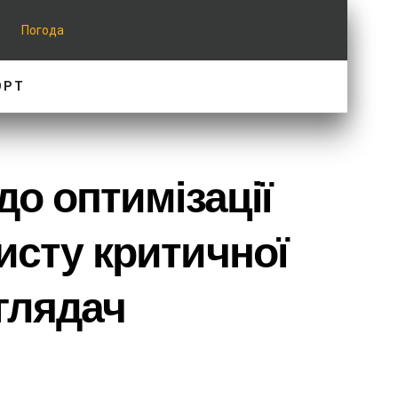
Погода
ОРТ
до оптимізації
исту критичної
глядач