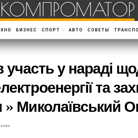
КОМПРОМАТОР
ЕХНО
БИЗНЕС
СПОРТ
АВТО
СОВЕТЫ
ТРАНСП
в участь у нараді що
лектроенергії та зах
 » Миколаївський О
лаева