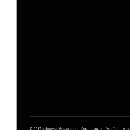
© 2017 Інформаційна агенція "Компроматор - Україна" ukrai