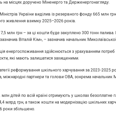
ь на місцях доручено Міненерго та Держенергонагляду.
Міністрів України виділив із резервного фонду 665 млн грн
ого живлення взимку 2025–2026 років.
,5 млн грн – за ці кошти буде закуплено 300 тонн палива.
зазначив Віталій Кім», – зазначив начальник Миколаївсько
ція енергоспоживання здійснюється з урахуванням потреб і
ʼєкти, які мають залишатися захищеними.
ратегії реформування шкільного харчування за 2023-2025 рок
а, міжнародні партнери та голови ОВА, зокрема начальник 
2 млн дітей по всій країні отримують у школах безоплатне
4,4 млрд грн, а також кошти на модернізацію шкільних хар
6 роки збільшено.