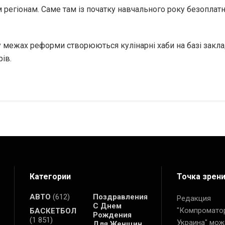
регіонам. Саме там із початку навчального року безоплат
у межах реформи створюються кулінарні хаби на базі закла
ів.
Категории
Точка зрен
АВТО
(612)
Поздравления
Редакция
С Днем
"Компромато
БАСКЕТБОЛ
Рождения
(1 851)
Украина" мож
Для Женщин