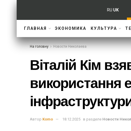
RU
UK
ГЛАВНАЯ
ЭКОНОМИКА
КУЛЬТУРА
Т
На головну
Новости Николаева
Віталій Кім взя
використання е
інфраструктури
Автор
Komo
18.12.2025
в разделе
Новости Нико