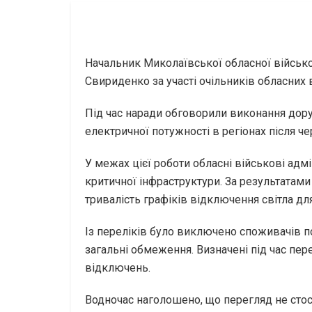
Начальник Миколаївської обласної військов
Свириденко за участі очільників обласних 
Під час наради обговорили виконання дор
електричної потужності в регіонах після че
У межах цієї роботи обласні військові адм
критичної інфраструктури. За результатам
тривалість графіків відключення світла дл
Із переліків було виключено споживачів по
загальні обмеження. Визначені під час пер
відключень.
Водночас наголошено, що перегляд не стос