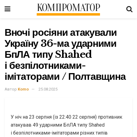
КОМПРОМАТОР
Вночі росіяни атакували
Україну 36-ма ударними
БпЛА типу Shahed
і безпілотниками-
імітаторами / Полтавщина
Автор
Komo
25.08.2025
У ніч на 23 серпня (із 22:40 22 серпня) противник
атакував 49 ударними БпЛА типу Shahed
і безпілотниками-імітаторами різних типів