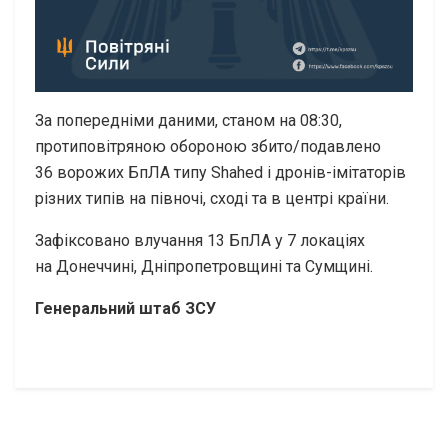
За попередніми даними, станом на 08:30,
протиповітряною обороною збито/подавлено
36 ворожих БпЛА типу Shahed і дронів-імітаторів
різних типів на півночі, сході та в центрі країни.
Зафіксовано влучання 13 БпЛА у 7 локаціях
на Донеччині, Дніпропетровщині та Сумщині.
Генеральний штаб ЗСУ