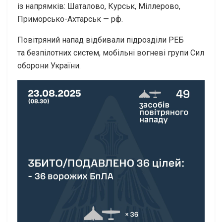
із напрямків: Шаталово, Курськ, Міллерово,
Приморсько-Ахтарськ — рф.
Повітряний напад відбивали підрозділи РЕБ
та безпілотних систем, мобільні вогневі групи Сил
оборони України.