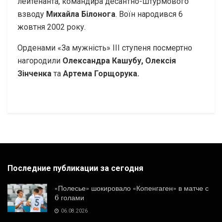
лейтенанта, командира десантно-штурмового
взводу
Михайла Білонога
. Воїн народився 6
жовтня 2002 року.
Орденами «За мужність» ІІІ ступеня посмертно
нагородили
Олександра Кашубу, Олексія
Зінченка
та
Артема Горщорука.
Последние публикации за сегодня
«Полесье» шокировало «Копенгаген» в матче с
6 голами
06.08.2026