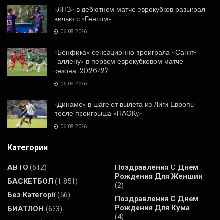
«ЛНЗ» в дебютном матче еврокубков разыграл
ничью с «Гентом»
06.08.2026
«Бенфика» сенсационно проиграла «Санкт-
Галлену» в первом еврокубковом матче
сезона-2026/27
06.08.2026
«Динамо» в шаге от вылета из Лиги Европы
после проигрыша «ПАОКу»
06.08.2026
Категории
АВТО
(612)
Поздравления С Днем
Рождения Для Женщин
БАСКЕТБОЛ
(1 851)
(2)
Без Категорії
(56)
Поздравления С Днем
Рождения Для Кума
БИАТЛОН
(633)
(4)