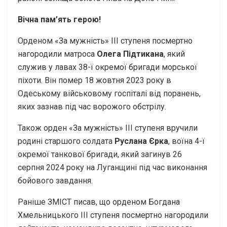
Вічна пам’ять герою!
Орденом «За мужність» ІІІ ступеня посмертно
нагородили матроса
Олега Підтикана
, який
служив у лавах 38-ї окремої бригади морської
піхоти. Він помер 18 жовтня 2023 року в
Одеському військовому госпіталі від поранень,
яких зазнав під час ворожого обстрілу.
Також орден «За мужність» ІІІ ступеня вручили
родині старшого солдата
Руслана Єрка
, воїна 4-ї
окремої танкової бригади, який загинув 26
серпня 2024 року на Луганщині під час виконання
бойового завдання.
Раніше ЗМІСТ писав, що орденом Богдана
Хмельницького ІІІ ступеня посмертно нагородили