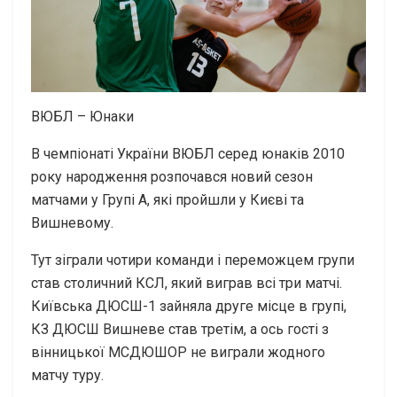
ВЮБЛ – Юнаки
В чемпіонаті України ВЮБЛ серед юнаків 2010
року народження розпочався новий сезон
матчами у Групі А, які пройшли у Києві та
Вишневому.
Тут зіграли чотири команди і переможцем групи
став столичний КСЛ, який виграв всі три матчі.
Київська ДЮСШ-1 зайняла друге місце в групі,
КЗ ДЮСШ Вишневе став третім, а ось гості з
вінницької МСДЮШОР не виграли жодного
матчу туру.