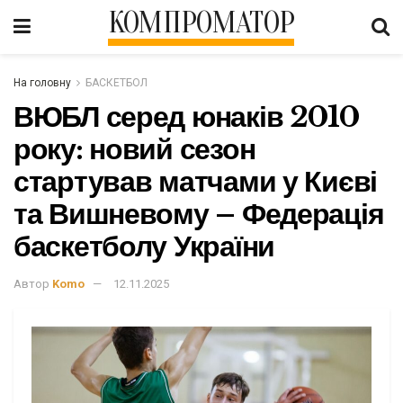
КОМПРОМАТОР
На головну
БАСКЕТБОЛ
ВЮБЛ серед юнаків 2010
року: новий сезон
стартував матчами у Києві
та Вишневому – Федерація
баскетболу України
Автор
Komo
12.11.2025