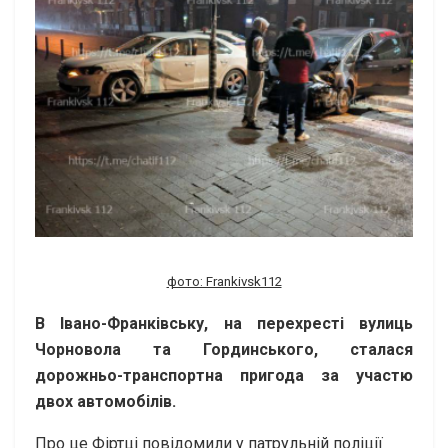
фото: Frankivsk112
В Івано-Франківську, на перехресті вулиць
Чорновола та Гординського, сталася
дорожньо-транспортна пригода за участю
двох автомобілів.
Про це Фіртці повідомили у патрульній поліції