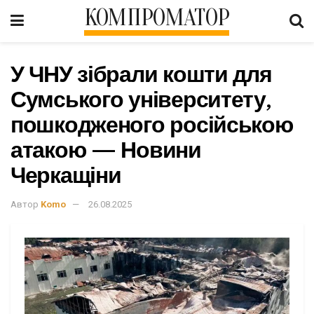
КОМПРОМАТОР
У ЧНУ зібрали кошти для
Сумського університету,
пошкодженого російською
атакою — Новини
Черкащіни
Автор
Komo
26.08.2025