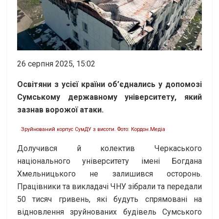
26 серпня 2025, 15:02
Освітяни з усієї країни об’єднались у допомозі
Сумському державному університету, який
зазнав ворожої атаки.
Зруйнований корпус СумДУ з висоти. Фото: Кордон.Медіа
Долучився й колектив Черкаського
національного університету імені Богдана
Хмельницького не залишився осторонь.
Працівники та викладачі ЧНУ зібрали та передали
50 тисяч гривень, які будуть спрямовані на
відновлення зруйнованих будівель Сумського