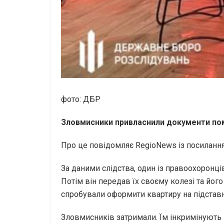
фото: ДБР
Зловмисники привласнили документи пом
Про це повідомляє RegioNews із посиланн
За даними слідства, один із правоохоронці
Потім він передав їх своєму колезі та йог
спробували оформити квартиру на підставну
Зловмисників затримали. Їм інкримінують ша