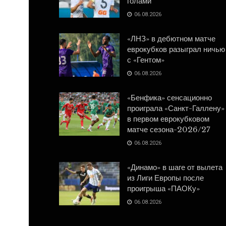
голами
06.08.2026
«ЛНЗ» в дебютном матче
еврокубков разыграл ничью
с «Гентом»
06.08.2026
«Бенфика» сенсационно
проиграла «Санкт-Галлену»
в первом еврокубковом
матче сезона-2026/27
06.08.2026
«Динамо» в шаге от вылета
из Лиги Европы после
проигрыша «ПАОКу»
06.08.2026