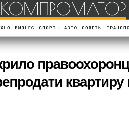
КОМПРОМАТОР
ЕХНО
БИЗНЕС
СПОРТ
АВТО
СОВЕТЫ
ТРАНСП
крило правоохоронці
репродати квартиру 
а