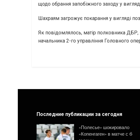
щодо обрання запобіжного заходу у вигляд
Шахраям загрожує покарання у вигляді позб
Як повідомлялось, матір полковника ДБР, я
начальника 2-го управління Головного опе
Последние публикации за сегодня
«Полесье» шокировало
«Копенгаген» в матче с 6