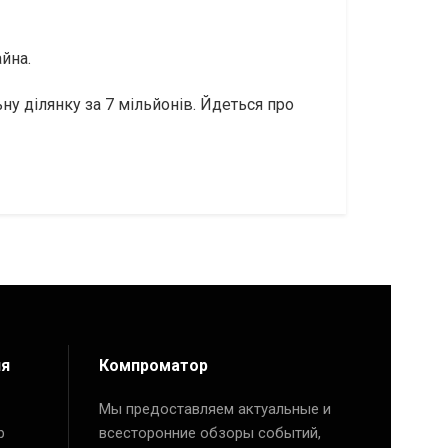
йна.
ну ділянку за 7 мільйонів. Йдеться про
ия
Компроматор
Мы предоставляем актуальные и
р
всесторонние обзоры событий,