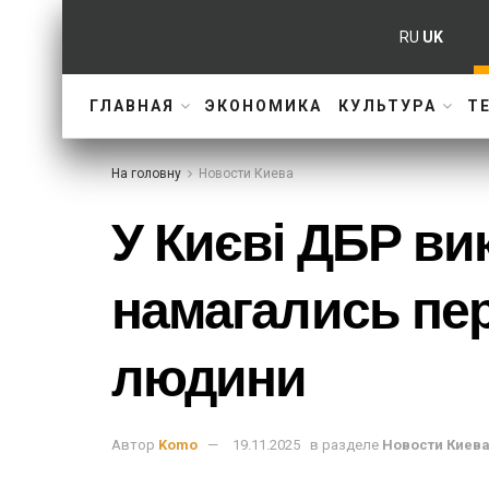
RU
UK
ГЛАВНАЯ
ЭКОНОМИКА
КУЛЬТУРА
Т
На головну
Новости Киева
У Києві ДБР ви
намагались пе
людини
Автор
Komo
19.11.2025
в разделе
Новости Киев