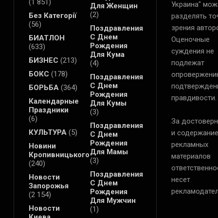
(1 851)
Украина" мож
Для Женщин
(2)
Без Категорії
разделять то
(56)
зрения автор
Поздравления
С Днем
БИАТЛОН
Оценочные
Рождения
(633)
суждения не
Для Кума
БИЗНЕС
(213)
подлежат
(4)
БОКС
(178)
опровержени
Поздравления
С Днем
подтвержден
БОРЬБА
(364)
Рождения
правдивости.
Календарные
Для Кумы
Праздники
(3)
(6)
За достоверн
Поздравления
КУЛЬТУРА
(5)
и содержани
С Днем
Рождения
рекламных
Новини
Для Мамы
Кропивницького
материалов
(3)
(240)
ответственно
Поздравления
Новости
несет
С Днем
Запорожья
рекламодател
Рождения
(2 154)
Для Мужчин
Новости
(1)
Киева