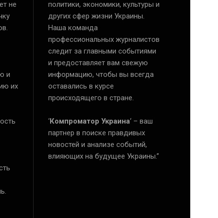
ет не
политики, экономики, культуры и
чку
других сфер жизни Украины.
ов.
Наша команда
профессиональных журналистов
следит за главными событиями
и предоставляет вам свежую
ю и
информацию, чтобы вы всегда
ию их
оставались в курсе
происходящего в стране.
ость
‘
Компроматор Украина
‘ – ваш
е
партнер в поиске правдивых
новостей и анализе событий,
влияющих на будущее Украины.”
сть
ь.