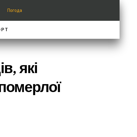
Погода
ОРТ
в, які
померлої