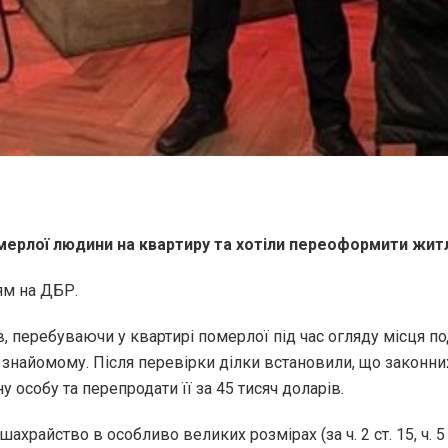
ерлої людини на квартиру та хотіли переоформити житл
ям на ДБР.
в, перебуваючи у квартирі померлої під час огляду місця по
о знайомому. Після перевірки ділки встановили, що законн
 особу та перепродати її за 45 тисяч доларів.
храйство в особливо великих розмірах (за ч. 2 ст. 15, ч. 5