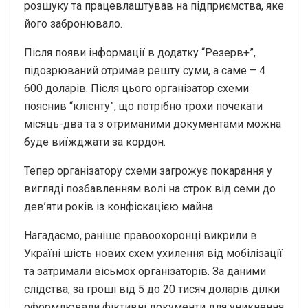
розшуку та працевлаштував на підприємства, яке
його забронювало.
Після появи інформації в додатку “Резерв+”,
підозрюваний отримав решту суми, а саме – 4
600 доларів. Після цього організатор схеми
пояснив “клієнту”, що потрібно трохи почекати
місяць-два та з отриманими документами можна
буде виїжджати за кордон.
Тепер організатору схеми загрожує покарання у
вигляді позбавленням волі на строк від семи до
дев’яти років із конфіскацією майна.
Нагадаємо, раніше правоохоронці викрили в
Україні шість нових схем ухилення від мобілізації
та затримали вісьмох організаторів. За даними
слідства, за гроші від 5 до 20 тисяч доларів ділки
оформлювали фіктивні документи для уникнення