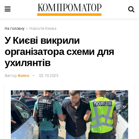
КОМПРОМАТОР
На головну
Новости Киева
У Києві викрили
організатора схеми для
ухилянтів
Автор
Komo
02.10.2025