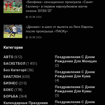
«Бенфика» сенсационно проиграла «Санкт-
Галлену» в первом еврокубковом матче
сезона-2026/27
06.08.2026
«Динамо» в шаге от вылета из Лиги Европы
после проигрыша «ПАОКу»
06.08.2026
Категории
АВТО
(612)
Поздравления С Днем
Рождения Для Женщин
БАСКЕТБОЛ
(1 851)
(2)
Без Категорії
(56)
Поздравления С Днем
Рождения Для Кума
БИАТЛОН
(633)
(4)
БИЗНЕС
(213)
Поздравления С Днем
БОКС
(178)
Рождения Для Кумы
(3)
БОРЬБА
(364)
Поздравления С Днем
Календарные Праздники