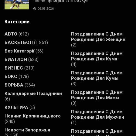
после проигрыша «ПАОКу»
06.08.2026
Категории
АВТО
(612)
Поздравления С Днем
Рождения Для Женщин
БАСКЕТБОЛ
(1 851)
(2)
Без Категорії
(56)
Поздравления С Днем
Рождения Для Кума
БИАТЛОН
(633)
(4)
БИЗНЕС
(213)
Поздравления С Днем
БОКС
(178)
Рождения Для Кумы
(3)
БОРЬБА
(364)
Поздравления С Днем
Календарные Праздники
Рождения Для Мамы
(6)
(3)
КУЛЬТУРА
(5)
Поздравления С Днем
Новини Кропивницького
Рождения Для Мужчин
(240)
(1)
Новости Запорожья
Поздравления С Днем
(2 154)