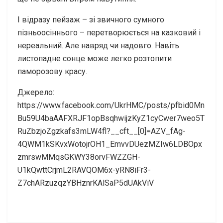
І відразу пейзаж – зі звичного сумного
пізньоосіннього – перетворюється на казковий і
нереальний. Але навряд чи надовго. Навіть
листопадне сонце може легко розтопити
паморозову красу.
Джерело:
https://www.facebook.com/UkrHMC/posts/pfbid0Mn
Bu59U4baAAFXRJF1opBsqhwijzKyZ1cyCwer7weo5T
RuZbzjoZgzkafs3mLW4fl?__cft__[0]=AZV_fAg-
4QWM1kSKvxWotojrOH1_EmvvDUezMZIw6LDBOpx
zmrswMMqsGKWY38orvFWZZGH-
U1kQwttCrjmL2RAVQOM6x-yRN8iFr3-
Z7chARzuzqzYBHznrKAlSaP5dUAkViV