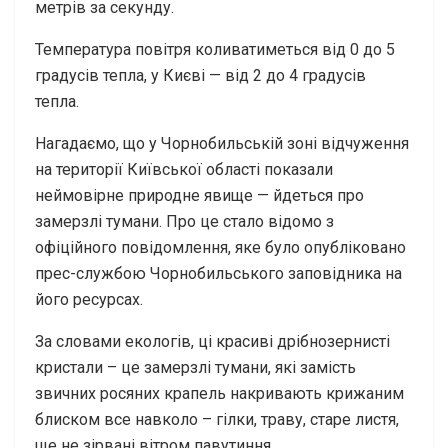
метрів за секунду.
Температура повітря коливатиметься від 0 до 5
градусів тепла, у Києві — від 2 до 4 градусів
тепла.
Нагадаємо, що у Чорнобильській зоні відчуження
на території Київської області показали
неймовірне природне явище — йдеться про
замерзлі тумани. Про це стало відомо з
офіційного повідомлення, яке було опубліковано
прес-службою Чорнобильського заповідника на
його ресурсах.
За словами екологів, ці красиві дрібнозернисті
кристали – це замерзлі тумани, які замість
звичних росяних крапель накривають крижаним
блиском все навколо – гілки, траву, старе листя,
ще не зірвані вітром павутиння.