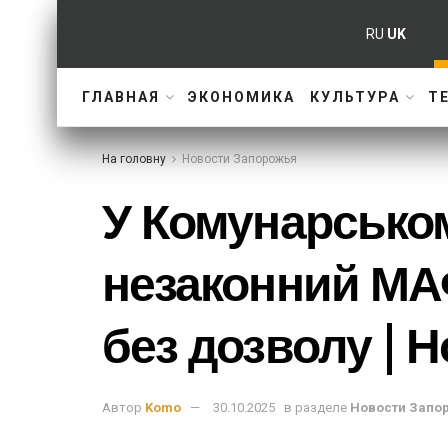
RU
UK
ГЛАВНАЯ
ЭКОНОМИКА
КУЛЬТУРА
Т
На головну
Новости Запорожья
У Комунарсько
незаконний МА
без дозволу | 
Автор
Komo
30.10.2025
в разделе
Новости Запо