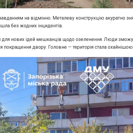
 завданням на відмінно. Металеву конструкцію акуратно зн
йшла без жодних інцидентів.
ія для нових ідей мешканців щодо озеленення. Люди зможу
ля покращення двору. Головне — територія стала охайнішою 