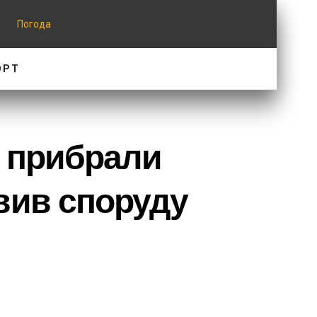
Погода
ОРТ
я прибрали
вив споруду