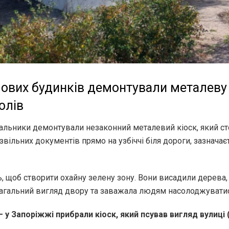
тлових будинків демонтували металеву
олів
льники демонтували незаконний металевий кіоск, який ст
вільних документів прямо на узбіччі біля дороги, зазнача
 щоб створити охайну зелену зону. Вони висадили дерева, 
загальний вигляд двору та заважала людям насолоджувати
 у Запоріжжі прибрали кіоск, який псував вигляд вулиці