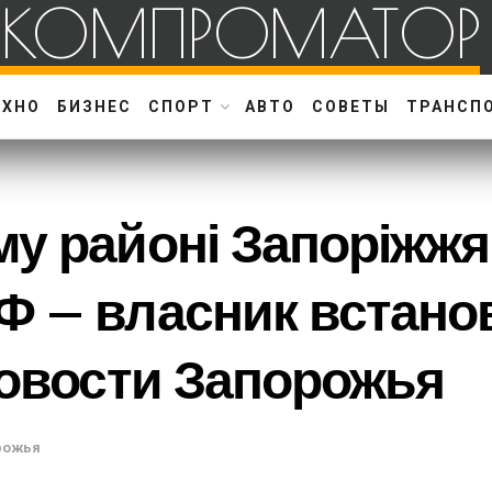
КОМПРОМАТОР
ЕХНО
БИЗНЕС
СПОРТ
АВТО
СОВЕТЫ
ТРАНСП
му районі Запоріжж
Ф – власник встано
Новости Запорожья
рожья