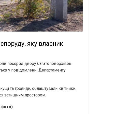
 споруду, яку власник
ояв посеред двору багатоповерхівок.
ється у повідомленні Департаменту
кущі та троянди, облаштували квітники.
ся затишним простором.
 (фото)