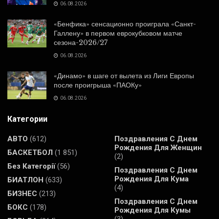
06.08.2026
«Бенфика» сенсационно проиграла «Санкт-
Галлену» в первом еврокубковом матче
сезона-2026/27
06.08.2026
«Динамо» в шаге от вылета из Лиги Европы
после проигрыша «ПАОКу»
06.08.2026
Категории
АВТО
(612)
Поздравления С Днем
Рождения Для Женщин
БАСКЕТБОЛ
(1 851)
(2)
Без Категорії
(56)
Поздравления С Днем
Рождения Для Кума
БИАТЛОН
(633)
(4)
БИЗНЕС
(213)
Поздравления С Днем
БОКС
(178)
Рождения Для Кумы
(3)