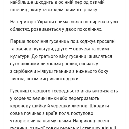
найбільше шкодить в осінній період озимій
пшениці, житу та сходам озимого ріпаку.
На території України озима совка поширена в усіх
областях, розвивається у двох поколіннях.
Перше покоління гусениць пошкоджує просапні
та овочеві культури, друге — овочеві та озимі
культури. До третього віку гусениці живляться
суто нижніми листками рослин, спочатку
зіскрібаючи м’якуш тканини з нижнього боку
листка, потім вигризають дірки.
Гусениці старшого і середнього віків вигризають
у коренях великі ямки або перегризають
кореневу шийку й черешки листків. Шкодити
совка починає з країв поля, поступово
утворюючи на ньому плями. Наприкінці осені
гусениці озимої совки середніх і старших віків II