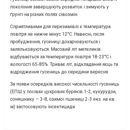
покоління завершують розвиток і зимують у
ґрунті на різних полях сівозмін.
Сприятливими для перезимівлі є температура
повітря не нижче мінус 12°C. Навесні, після
пробудження, гусениці дохарчовуються і
заляльковуються. Масовий літ метеликів
відбувається за температури повітря 18-23°C і
вологості 65-85%. Триває літ, відкладання яєць та
відродження гусениць до середини вересня.
За появи осередків високої чисельності гусениць
(ЕПШ у посівах цукрових буряків 1-2, кукурудзи,
соняшнику — 3-8, озимої пшениці 2-3 екз. на кв.
м) застосовують інсектициди.