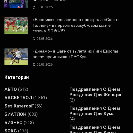
06.08.2026
«Бенфика» сенсационно проиграла «Санкт-
Галлену» в первом еврокубковом матче
сезона-2026/27
06.08.2026
«Динамо» в шаге от вылета из Лиги Европы
после проигрыша «ПАОКу»
06.08.2026
Категории
АВТО
(612)
Поздравления С Днем
Рождения Для Женщин
БАСКЕТБОЛ
(1 851)
(2)
Без Категорії
(56)
Поздравления С Днем
Рождения Для Кума
БИАТЛОН
(633)
(4)
БИЗНЕС
(213)
Поздравления С Днем
БОКС
(178)
Рождения Для Кумы