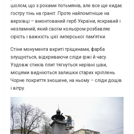
шолом, що з роками потьмянів, але все ще кидає
гостру тінь на граніт. Проте найпомітніше на
верхівці – вмонтований герб України, яскравий і
незламний, який своїм кольором розбавляє
сірість і важкість цієї імперської пам’ятки.
Стіни монумента вкриті тріщинами, фарба
злущується, відкриваючи сліди іржі й часу.
Уздовж стиків плит тягнуться нерівні шви,
місцями видніються залишки старих кріплень.
Чорне покриття зношене, на ньому – сліди дощів
і вітру.