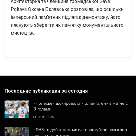
Архітекторка та членкиня громадської Save
Poltava Оксана Бєлявська розповіла, що оскільки
імперський пам’ятник підлягає демонтажу, його
планують зберегти як пам’ятку монументального
мистецтва.
Последние публикации за сегодня
«Полесье» шокировало «Копенгаген» в матче с
6 голами
06.08.2026
«ЛНЗ» в дебютном матче еврокубков разыграл
ничью с «Гентом»