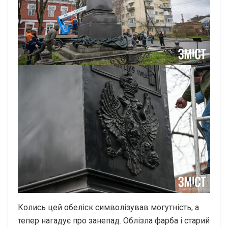
Колись цей обеліск символізував могутність, а
тепер нагадує про занепад. Облізла фарба і старий