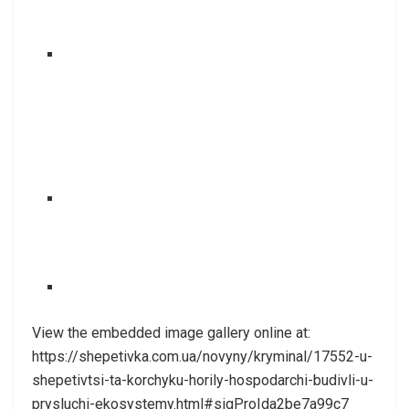
View the embedded image gallery online at:
https://shepetivka.com.ua/novyny/kryminal/17552-u-
shepetivtsi-ta-korchyku-horily-hospodarchi-budivli-u-
prysluchi-ekosystemy.html#sigProIda2be7a99c7