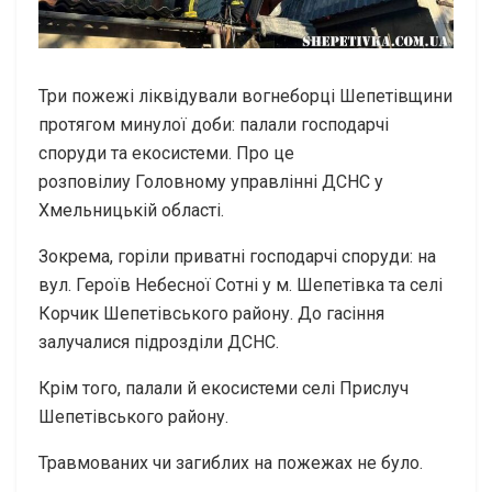
Три пожежі ліквідували вогнеборці Шепетівщини
протягом минулої доби: палали господарчі
споруди та екосистеми. Про це
розповілиу Головному управлінні ДСНС у
Хмельницькій області.
Зокрема, горіли приватні господарчі споруди: на
вул. Героїв Небесної Сотні у м. Шепетівка та селі
Корчик Шепетівського району. До гасіння
залучалися підрозділи ДСНС.
Крім того, палали й екосистеми селі Прислуч
Шепетівського району.
Травмованих чи загиблих на пожежах не було.