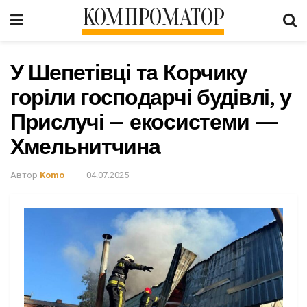
КОМПРОМАТОР
У Шепетівці та Корчику
горіли господарчі будівлі, у
Прислучі – екосистеми —
Хмельнитчина
Автор
Komo
04.07.2025