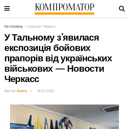
КОМПРОМАТОР
На головну
Новости Черкасс
У Тальному з’явилася
експозиція бойових
прапорів від українських
військових — Новости
Черкасс
Автор
Komo
14.07.2025