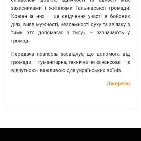
захисниками і жителями Тальнівської громади.
Кожен із них — це свідчення участі в бойових
діях, вияв мужності, незламності духу та зв’язку з
тими, хто допомагає з тилу», – зазначають у
громаді.
Передача прапорів засвідчує, що допомога від
громади — гуманітарна, технічна чи фінансова — є
відчутною і важливою для українських воїнів.
Джерело