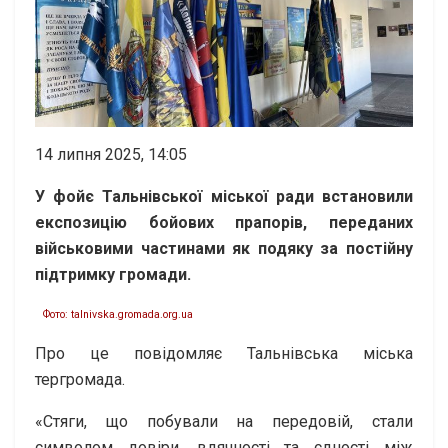
14 липня 2025, 14:05
У фойє Тальнівської міської ради встановили
експозицію бойових прапорів, переданих
військовими частинами як подяку за постійну
підтримку громади.
Фото: talnivska.gromada.org.ua
Про це повідомляє Тальнівська міська
тергромада.
«Стяги, що побували на передовій, стали
символом довіри, вдячності та єдності між