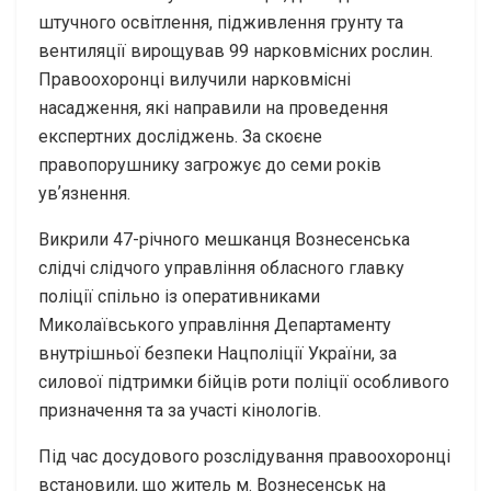
штучного освітлення, підживлення грунту та
вентиляції вирощував 99 нарковмісних рослин.
Правоохоронці вилучили нарковмісні
насадження, які направили на проведення
експертних досліджень. За скоєне
правопорушнику загрожує до семи років
увʼязнення.
Викрили 47-річного мешканця Вознесенська
слідчі слідчого управління обласного главку
поліції спільно із оперативниками
Миколаївського управління Департаменту
внутрішньої безпеки Нацполіції України, за
силової підтримки бійців роти поліції особливого
призначення та за участі кінологів.
Під час досудового розслідування правоохоронці
встановили, що житель м. Вознесенськ на