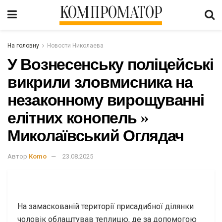
КОМПРОМАТОР
На головну
Новости Николаева
У Вознесенську поліцейські
викрили зловмисника на
незаконному вирощуванні
елітних конопель »
Миколаївський Оглядач
Автор
Komo
23.08.2025
На замаскованій території присадибної ділянки
чоловік облаштував теплицю, де за допомогою