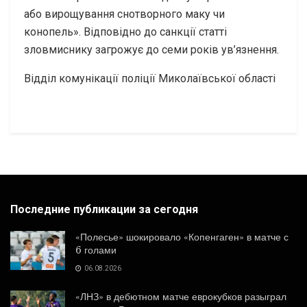
або вирощування снотворного маку чи
конопель». Відповідно до санкції статті
зловмиснику загрожує до семи років ув’язнення.
Відділ комунікації поліції Миколаївської області
Последние публикации за сегодня
«Полесье» шокировало «Копенгаген» в матче с
6 голами
06.08.2026
«ЛНЗ» в дебютном матче еврокубков разыграл