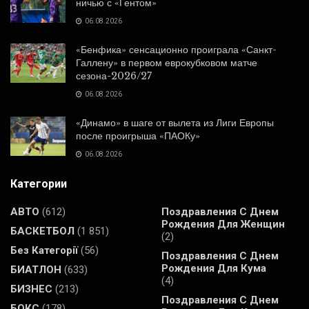
ничью с «Гентом»
06.08.2026
«Бенфика» сенсационно проиграла «Санкт-
Галлену» в первом еврокубковом матче
сезона-2026/27
06.08.2026
«Динамо» в шаге от вылета из Лиги Европы
после проигрыша «ПАОКу»
06.08.2026
Категории
АВТО
(612)
Поздравления С Днем
Рождения Для Женщин
БАСКЕТБОЛ
(1 851)
(2)
Без Категорії
(56)
Поздравления С Днем
Рождения Для Кума
БИАТЛОН
(633)
(4)
БИЗНЕС
(213)
Поздравления С Днем
БОКС
(178)