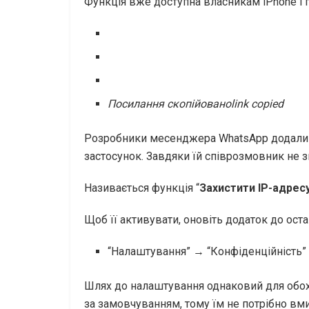
Функція вже доступна власникам iPhone і п
Посилання скопійовано
link copied
Розробники месенджера WhatsApp додали н
застосунок. Завдяки їй співрозмовник не
Називається функція “
Захистити IP-адресу
Щоб її активувати, оновіть додаток до оста
“Налаштування” → “Конфіденційність” 
Шлях до налаштування однаковий для обох
за замовчуванням, тому їм не потрібно вм