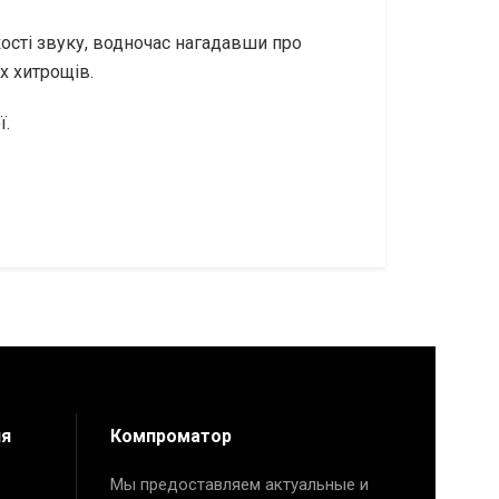
ості звуку, водночас нагадавши про
х хитрощів.
ї.
ия
Компроматор
Мы предоставляем актуальные и