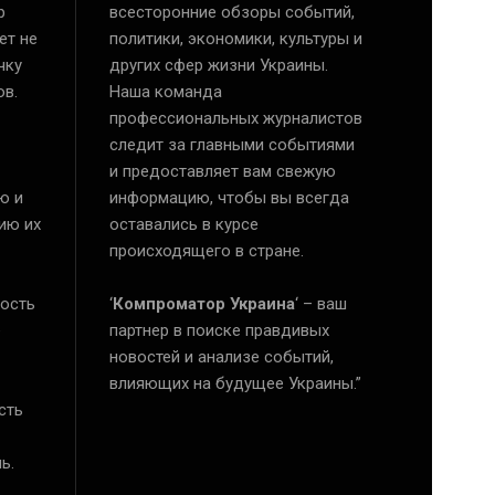
р
всесторонние обзоры событий,
ет не
политики, экономики, культуры и
чку
других сфер жизни Украины.
ов.
Наша команда
профессиональных журналистов
следит за главными событиями
и предоставляет вам свежую
ю и
информацию, чтобы вы всегда
ию их
оставались в курсе
происходящего в стране.
ость
‘
Компроматор Украина
‘ – ваш
е
партнер в поиске правдивых
новостей и анализе событий,
влияющих на будущее Украины.”
сть
ь.