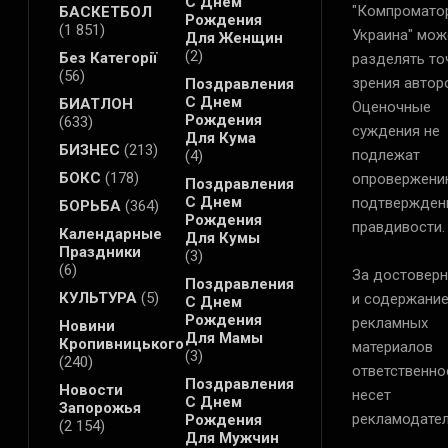
С Днем
"Компромато
БАСКЕТБОЛ
Рождения
(1 851)
Украина" мож
Для Женщин
(2)
Без Категорії
разделять то
(56)
зрения автор
Поздравления
С Днем
БИАТЛОН
Оценочные
Рождения
(633)
суждения не
Для Кума
БИЗНЕС
(213)
подлежат
(4)
БОКС
(178)
опровержени
Поздравления
С Днем
подтвержден
БОРЬБА
(364)
Рождения
правдивости.
Календарные
Для Кумы
Праздники
(3)
(6)
За достоверн
Поздравления
КУЛЬТУРА
(5)
и содержани
С Днем
Рождения
рекламных
Новини
Для Мамы
Кропивницького
материалов
(3)
(240)
ответственно
Поздравления
Новости
несет
С Днем
Запорожья
рекламодател
Рождения
(2 154)
Для Мужчин