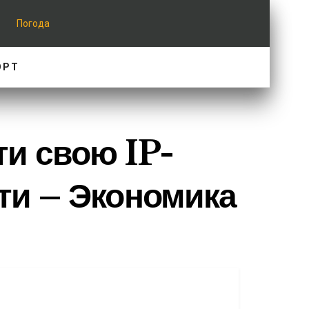
Погода
ОРТ
и свою IP-
бити – Экономика