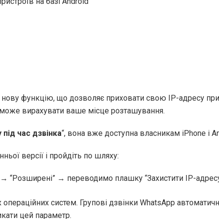
ристроїв на базі Android
ову функцію, що дозволяє приховати свою IP-адресу при 
 зможе вирахувати ваше місце розташування.
 під час дзвінка
“, вона вже доступна власникам iPhone і A
нньої версії і пройдіть по шляху:
→ “Розширені” → переводимо плашку “Захистити IP-адресу 
 операційних систем. Групові дзвінки WhatsApp автоматич
икати цей параметр.