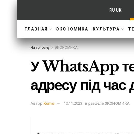
RU
UK
ГЛАВНАЯ
ЭКОНОМИКА
КУЛЬТУРА
Т
На головну
ЭКОНОМИКА
У WhatsApp те
адресу під час 
Автор
Komo
10.11.2023
в разделе
ЭКОНОМИКА