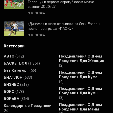
Галлену» в первом еврокубковом матче
сезона-2026/27
06.08.2026
«Динамо» в шаге от вылета из Лиги Европы
после проигрыша «ПАОКу»
06.08.2026
Категории
АВТО
(612)
Поздравления С Днем
Рождения Для Женщин
БАСКЕТБОЛ
(1 851)
(2)
Без Категорії
(56)
Поздравления С Днем
Рождения Для Кума
БИАТЛОН
(633)
(4)
БИЗНЕС
(213)
Поздравления С Днем
БОКС
(178)
Рождения Для Кумы
(3)
БОРЬБА
(364)
Поздравления С Днем
Календарные Праздники
Рождения Для Мамы
(6)