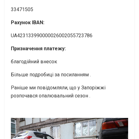
33471505
Рахунок IBAN:
UA423133990000026002055723786
Призначення платежу:
благодійний внесок
Більше подробиці за посиланням .
Раніше ми повідомляли, що у Запоріжжі
розпочався опалювальний сезон .