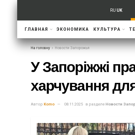
RU
UK
ГЛАВНАЯ
ЭКОНОМИКА
КУЛЬТУРА
Т
На головну
Новости Запорожья
У Запоріжжі пр
харчування для
Автор
Komo
08.11.2025
в разделе
Новости Запо