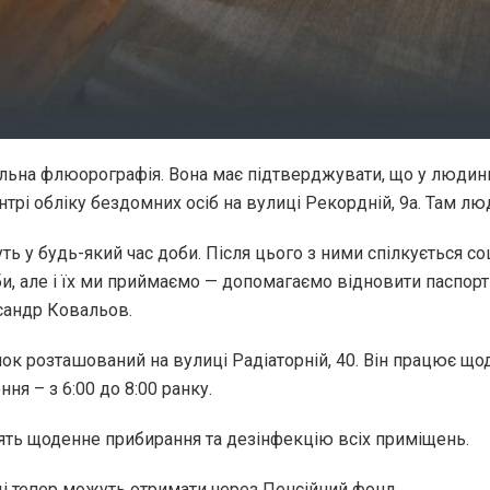
альна флюорографія. Вона має підтверджувати, що у людин
трі обліку бездомних осіб на вулиці Рекордній, 9а. Там лю
ь у будь-який час доби. Після цього з ними спілкується с
и, але і їх ми приймаємо — допомагаємо відновити паспорти
сандр Ковальов.
ок розташований на вулиці Радіаторній, 40. Він працює що
ння – з 6:00 до 8:00 ранку.
дять щоденне прибирання та дезінфекцію всіх приміщень.
ці тепер можуть отримати через Пенсійний фонд.