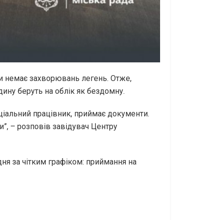
и немає захворювань легень. Отже,
дину беруть на облік як бездомну.
оціальний працівник, приймає документи.
”, – розповів завідувач Центру
дня за чітким графіком: приймання на