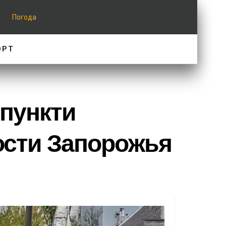
Погода
ОРТ
 пункти
вости Запорожья