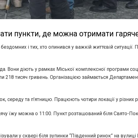
ати пункти, де можна отримати гаряч
бездомних і тих, хто опинився у важкій життєвій ситуації.
а. Вони діють у рамках Міської комплексної програми соц
ли 218 тисяч гривень. Організацією займається Департамен
ок, середу та п’ятницю. Працюють чотири локації у різних 
рячу їжу можна о 11:00. Пункт розташований біля Свято-П
зували у сквері біля зупинки “Південний ринок” на вулиці К