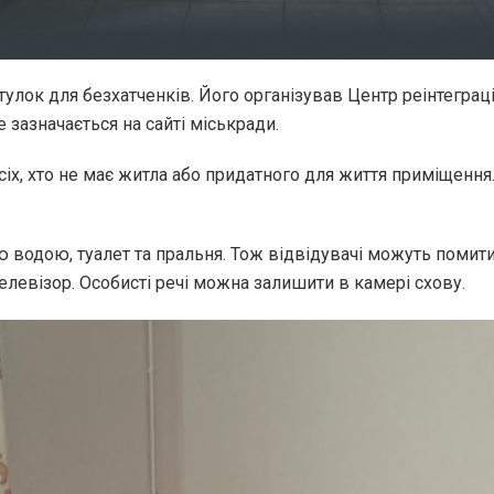
тулок для безхатченків. Його організував Центр реінтеграц
 зазначається на сайті міськради.
іх, хто не має житла або придатного для життя приміщення
ю водою, туалет та пральня. Тож відвідувачі можуть помити
телевізор. Особисті речі можна залишити в камері схову.