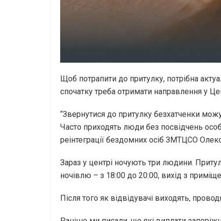
Щоб потрапити до притулку, потрібна акту
спочатку треба отримати направлення у Цен
“Звернутися до притулку безхатченки можут
Часто приходять люди без посвідчень особ
реінтеграції бездомних осіб ЗМТЦСО Олек
Зараз у центрі ночують три людини. Притул
ночівлю – з 18:00 до 20:00, вихід з приміще
Після того як відвідувачі виходять, прово
Раніше ми писали, що які виплати запоріж