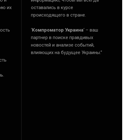
ию их
оставались в курсе
происходящего в стране.
ость
‘
Компроматор Украина
‘ – ваш
е
партнер в поиске правдивых
новостей и анализе событий,
влияющих на будущее Украины.”
сть
ь.