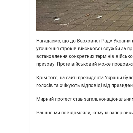
Нагадаємо, що до Верховної Раду України
уточнення строків військової служби за при
встановлення конкретних термінів військов
призову. Проте військовий може продовж
Крім того, на сайті президента України бул
голосів та очікують відповіді від президен
Мирний протест став загальнонаціональним,
Раніше ми повідомляли, кому із запорізьк