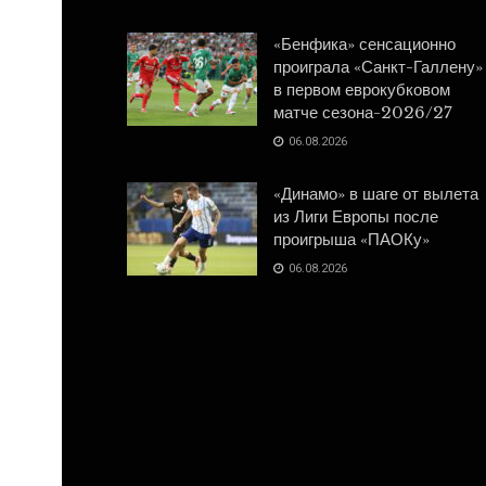
«Бенфика» сенсационно
проиграла «Санкт-Галлену»
в первом еврокубковом
матче сезона-2026/27
06.08.2026
«Динамо» в шаге от вылета
из Лиги Европы после
проигрыша «ПАОКу»
06.08.2026