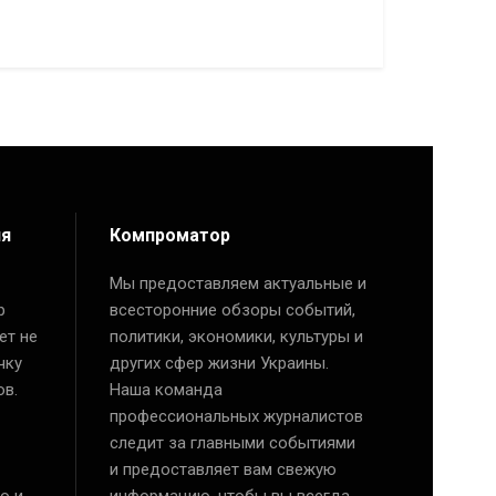
ия
Компроматор
Мы предоставляем актуальные и
р
всесторонние обзоры событий,
ет не
политики, экономики, культуры и
чку
других сфер жизни Украины.
ов.
Наша команда
профессиональных журналистов
следит за главными событиями
и предоставляет вам свежую
ю и
информацию, чтобы вы всегда