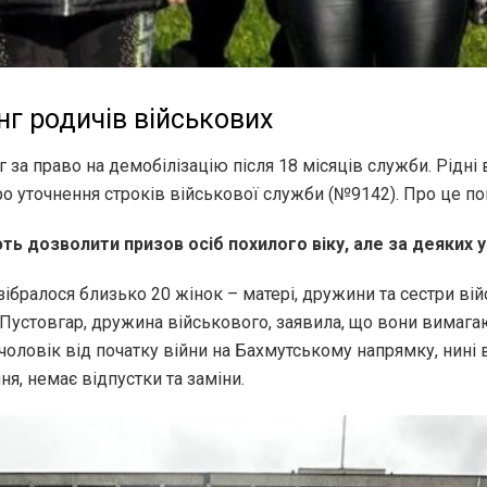
нг родичів військових
г за право на демобілізацію після 18 місяців служби. Рідн
ро уточнення строків військової служби (№9142). Про це по
ть дозволити призов осіб похилого віку, але за деяких 
бралося близько 20 жінок – матері, дружини та сестри вій
Пустовгар, дружина військового, заявила, що вони вимагаю
 чоловік від початку війни на Бахмутському напрямку, нині в
ня, немає відпустки та заміни.