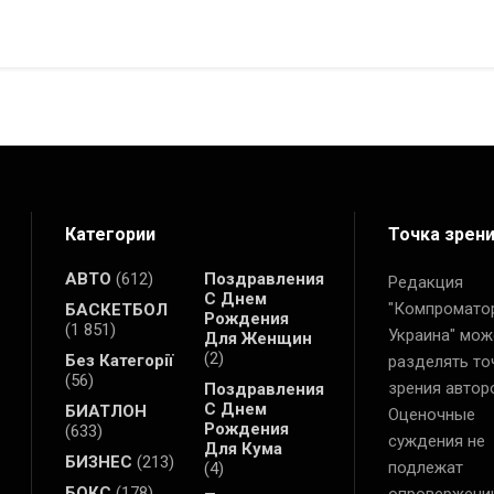
Категории
Точка зрен
АВТО
(612)
Поздравления
Редакция
С Днем
"Компромато
БАСКЕТБОЛ
Рождения
(1 851)
Украина" мож
Для Женщин
(2)
Без Категорії
разделять то
(56)
зрения автор
Поздравления
С Днем
БИАТЛОН
Оценочные
Рождения
(633)
суждения не
Для Кума
БИЗНЕС
(213)
подлежат
(4)
БОКС
(178)
опровержени