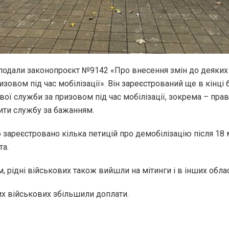
 подали законопроєкт №9142 «Про внесення змін до деяких
зовом під час мобілізації». Він зареєстрований ще в кінці
ої служби за призовом під час мобілізації, зокрема – прав
ити службу за бажанням.
о зареєстровано кілька петицій про демобілізацію після 18 м
та.
 рідні військових також вийшли на мітинги і в інших обла
их військових збільшили доплати.