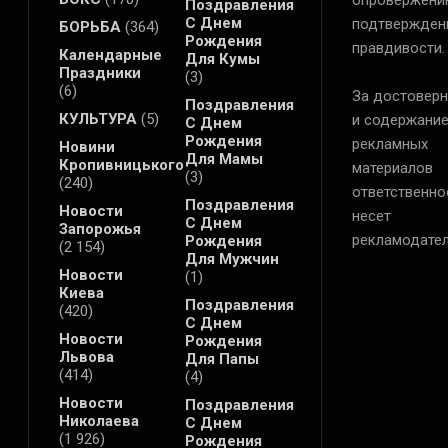
Поздравления
С Днем
подтвержден
БОРЬБА
(364)
Рождения
правдивости.
Календарные
Для Кумы
Праздники
(3)
(6)
За достоверн
Поздравления
КУЛЬТУРА
(5)
и содержани
С Днем
Рождения
рекламных
Новини
Для Мамы
Кропивницького
материалов
(3)
(240)
ответственно
Поздравления
Новости
несет
С Днем
Запорожья
рекламодател
Рождения
(2 154)
Для Мужчин
Новости
(1)
Киева
Поздравления
(420)
С Днем
Новости
Рождения
Львова
Для Папы
(414)
(4)
Новости
Поздравления
Николаева
С Днем
(1 926)
Рождения