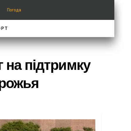
Погода
ОРТ
г на підтримку
орожья