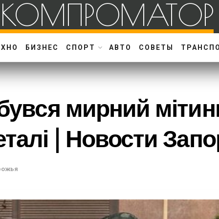
КОМПРОМАТОР
ЕХНО
БИЗНЕС
СПОРТ
АВТО
СОВЕТЫ
ТРАНСП
дбувся мирний мітин
еталі | Новости Зап
рожья