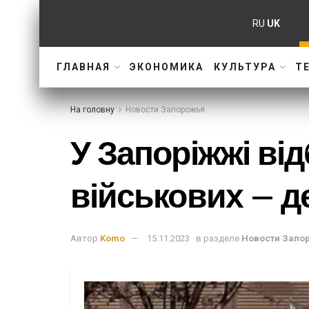
RU
UK
ГЛАВНАЯ
ЭКОНОМИКА
КУЛЬТУРА
Т
На головну
Новости Запорожья
У Запоріжжі ві
військових – д
Автор
Komo
15.11.2023
в разделе
Новости Запо