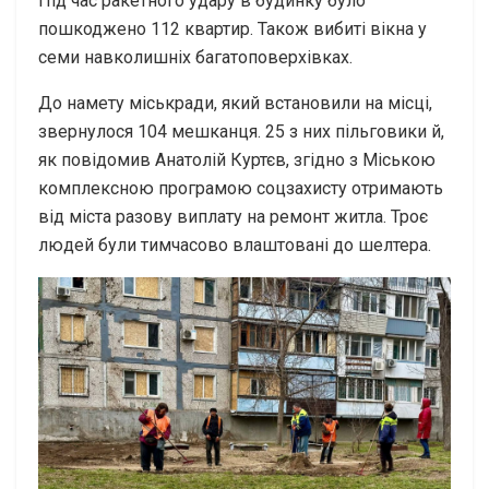
Під час ракетного удару в будинку було
пошкоджено 112 квартир. Також вибиті вікна у
семи навколишніх багатоповерхівках.
До намету міськради, який встановили на місці,
звернулося 104 мешканця. 25 з них пільговики й,
як повідомив Анатолій Куртєв, згідно з Міською
комплексною програмою соцзахисту отримають
від міста разову виплату на ремонт житла. Троє
людей були тимчасово влаштовані до шелтера.