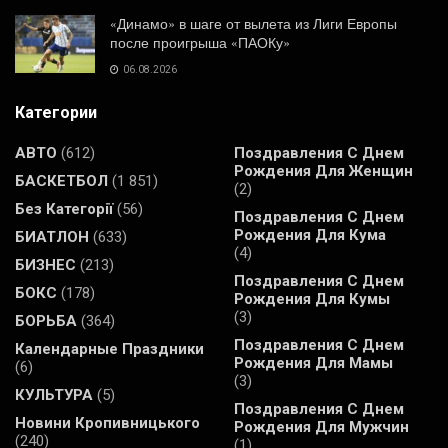
«Динамо» в шаге от вылета из Лиги Европы
после проигрыша «ПАОКу»
06.08.2026
Категории
АВТО
(612)
Поздравления С Днем
Рождения Для Женщин
БАСКЕТБОЛ
(1 851)
(2)
Без Категорії
(56)
Поздравления С Днем
Рождения Для Кума
БИАТЛОН
(633)
(4)
БИЗНЕС
(213)
Поздравления С Днем
БОКС
(178)
Рождения Для Кумы
(3)
БОРЬБА
(364)
Поздравления С Днем
Календарные Праздники
Рождения Для Мамы
(6)
(3)
КУЛЬТУРА
(5)
Поздравления С Днем
Новини Кропивницького
Рождения Для Мужчин
(240)
(1)