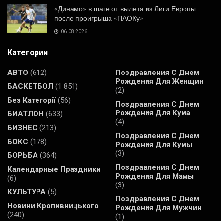
«Динамо» в шаге от вылета из Лиги Европы
после проигрыша «ПАОКу»
06.08.2026
Категории
АВТО
(612)
Поздравления С Днем
Рождения Для Женщин
БАСКЕТБОЛ
(1 851)
(2)
Без Категорії
(56)
Поздравления С Днем
Рождения Для Кума
БИАТЛОН
(633)
(4)
БИЗНЕС
(213)
Поздравления С Днем
БОКС
(178)
Рождения Для Кумы
(3)
БОРЬБА
(364)
Поздравления С Днем
Календарные Праздники
Рождения Для Мамы
(6)
(3)
КУЛЬТУРА
(5)
Поздравления С Днем
Новини Кропивницького
Рождения Для Мужчин
(240)
(1)