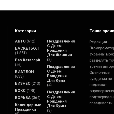
Категории
Точка зрен
АВТО
(612)
Поздравления
Редакция
С Днем
"Компромато
БАСКЕТБОЛ
Рождения
(1 851)
Украина" мож
Для Женщин
(2)
Без Категорії
разделять то
(56)
зрения автор
Поздравления
С Днем
БИАТЛОН
Оценочные
Рождения
(633)
суждения не
Для Кума
БИЗНЕС
(213)
подлежат
(4)
БОКС
(178)
опровержени
Поздравления
С Днем
подтвержден
БОРЬБА
(364)
Рождения
правдивости.
Календарные
Для Кумы
Праздники
(3)