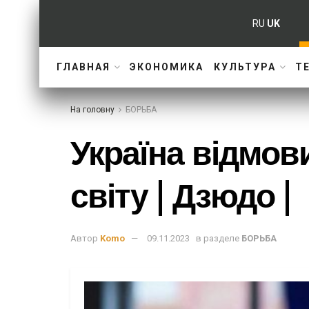
RU
UK
ГЛАВНАЯ
ЭКОНОМИКА
КУЛЬТУРА
Т
На головну
БОРЬБА
Україна відмов
світу | Дзюдо |
Автор
Komo
09.11.2023
в разделе
БОРЬБА