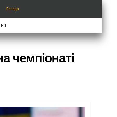
Погода
ОРТ
на чемпіонаті