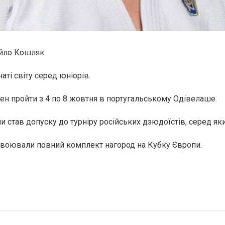
айло Кошляк
аті світу серед юніорів.
нен пройти з 4 по 8 жовтня в португальському Одівелаше.
 став допуску до турніру російських дзюдоїстів, серед як
завоювали повний комплект нагород на Кубку Європи.