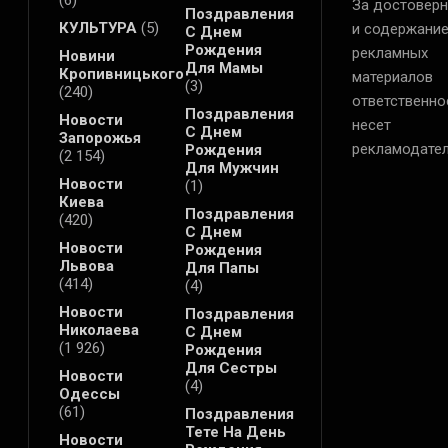
(6)
За достоверн
Поздравления
КУЛЬТУРА
(5)
и содержани
С Днем
Рождения
рекламных
Новини
Для Мамы
Кропивницького
материалов
(3)
(240)
ответственно
Поздравления
Новости
несет
С Днем
Запорожья
рекламодател
Рождения
(2 154)
Для Мужчин
Новости
(1)
Киева
Поздравления
(420)
С Днем
Новости
Рождения
Львова
Для Папы
(414)
(4)
Новости
Поздравления
Николаева
С Днем
(1 926)
Рождения
Для Сестры
Новости
(4)
Одессы
(61)
Поздравления
Тете На День
Новости