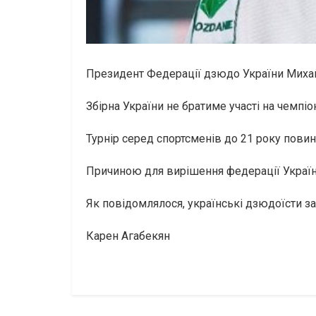
Президент Федерації дзюдо України Мих
Збірна України не братиме участі на чемпіон
Турнір серед спортсменів до 21 року пови
Причиною для вирішення федерації України
Як повідомлялося, українські дзюдоїсти 
Карен Агабекян