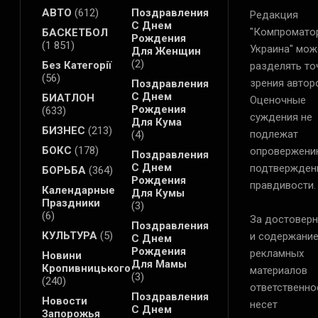
АВТО
(612)
Поздравления
Редакция
С Днем
"Компромато
БАСКЕТБОЛ
Рождения
(1 851)
Украина" мож
Для Женщин
(2)
Без Категорії
разделять то
(56)
зрения автор
Поздравления
С Днем
БИАТЛОН
Оценочные
Рождения
(633)
суждения не
Для Кума
БИЗНЕС
(213)
подлежат
(4)
БОКС
(178)
опровержени
Поздравления
С Днем
подтвержден
БОРЬБА
(364)
Рождения
правдивости.
Календарные
Для Кумы
Праздники
(3)
(6)
За достоверн
Поздравления
КУЛЬТУРА
(5)
и содержани
С Днем
Рождения
рекламных
Новини
Для Мамы
Кропивницького
материалов
(3)
(240)
ответственно
Поздравления
Новости
несет
С Днем
Запорожья