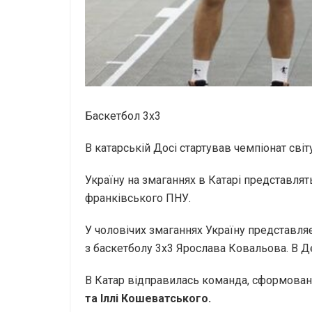
Баскетбол 3х3
В катарській Досі стартував чемпіонат сві
Україну на змаганнях в Катарі представля
франківського ПНУ.
У чоловічих змаганнях Україну представляє
з баскетболу 3х3 Ярослава Ковальова. В Д
В Катар відправилась команда, сформована
та Іллі Кошеватського.