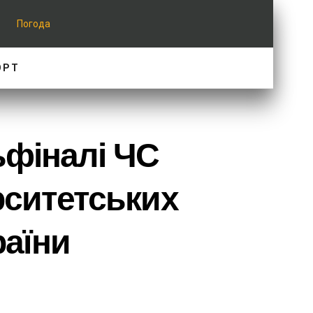
Погода
ОРТ
ьфіналі ЧС
рситетських
раїни