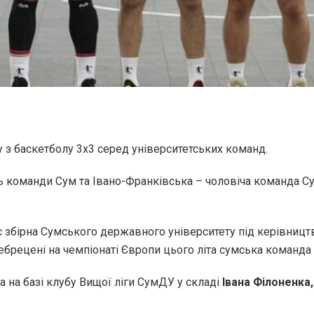
ту з баскетболу 3х3 серед університетських команд.
ть команди Сум та Івано-Франківська – чоловіча команда С
 збірна Сумського державного університету під керівництв
ебрецені на чемпіонаті Європи цього літа сумська команда
 на базі клубу Вищої ліги СумДУ у складі
Івана Філоненка