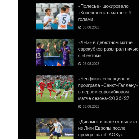
«Полесье» шокировало
«Копенгаген» в матче с 6
голами
06.08.2026
«ЛНЗ» в дебютном матче
еврокубков разыграл ничью
с «Гентом»
06.08.2026
«Бенфика» сенсационно
проиграла «Санкт-Галлену»
в первом еврокубковом
матче сезона-2026/27
06.08.2026
«Динамо» в шаге от вылета
из Лиги Европы после
проигрыша «ПАОКу»