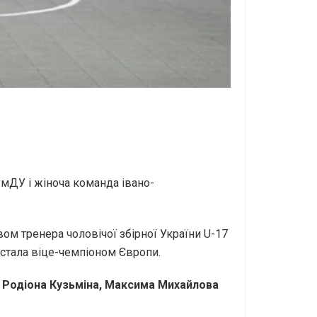
умДУ і жіноча команда івано-
ом тренера чоловічої збірної України U-17
 стала віце-чемпіоном Європи.
, Родіона Кузьміна, Максима Михайлова