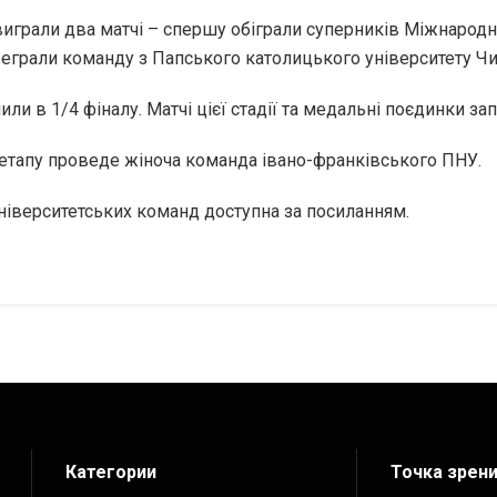
виграли два матчі – спершу обіграли суперників Міжнародн
ереграли команду з Папського католицького університету Чилі
ли в 1/4 фіналу. Матчі цієї стадії та медальні поєдинки за
о етапу проведе жіноча команда івано-франківського ПНУ.
університетських команд доступна за посиланням.
Категории
Точка зрен