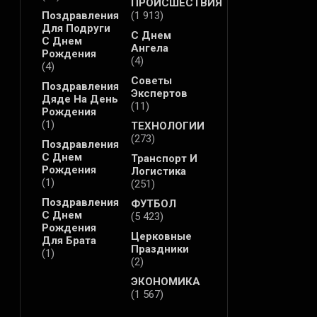
ПРОИСШЕСТВИЯ
Поздравления
(1 913)
Для Подруги
С Днем
С Днем
Ангела
Рождения
(4)
(4)
Советы
Поздравления
Экспертов
Дяде На День
(11)
Рождения
(1)
ТЕХНОЛОГИИ
(273)
Поздравления
С Днем
Транспорт И
Рождения
Логистика
(1)
(251)
Поздравления
ФУТБОЛ
С Днем
(5 423)
Рождения
Церковные
Для Брата
Праздники
(1)
(2)
ЭКОНОМИКА
(1 567)