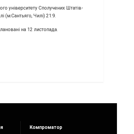
ого університету Сполучених Штатів-
 (м.Сантьяго, Чилі) 21:9.
плановані на 12 листопада.
ия
Компроматор