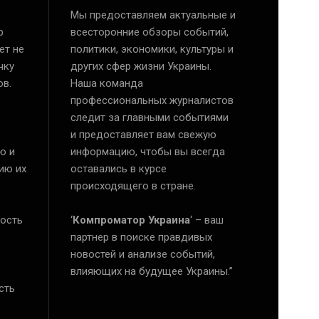
Мы предоставляем актуальные и
р
всесторонние обзоры событий,
ет не
политики, экономики, культуры и
чку
других сфер жизни Украины.
ов.
Наша команда
профессиональных журналистов
следит за главными событиями
и предоставляет вам свежую
ю и
информацию, чтобы вы всегда
ию их
оставались в курсе
происходящего в стране.
ость
‘
Компроматор Украина
‘ – ваш
е
партнер в поиске правдивых
новостей и анализе событий,
влияющих на будущее Украины.”
сть