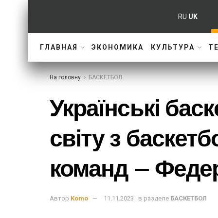
RU
UK
ГЛАВНАЯ
ЭКОНОМИКА
КУЛЬТУРА
Т
На головну
БАСКЕТБОЛ
Українські бас
світу з баскет
команд – Федер
Автор
Komo
11.11.2023
в разделе
БАСКЕТБОЛ