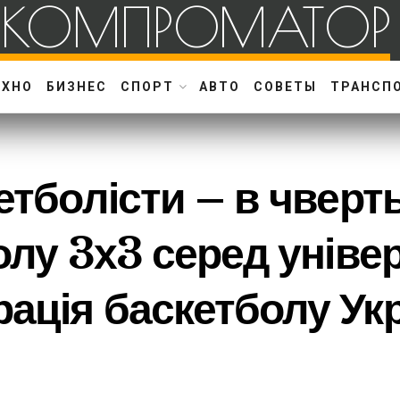
КОМПРОМАТОР
ЕХНО
БИЗНЕС
СПОРТ
АВТО
СОВЕТЫ
ТРАНСП
кетболісти – в чверт
болу 3х3 серед уніве
ація баскетболу Ук