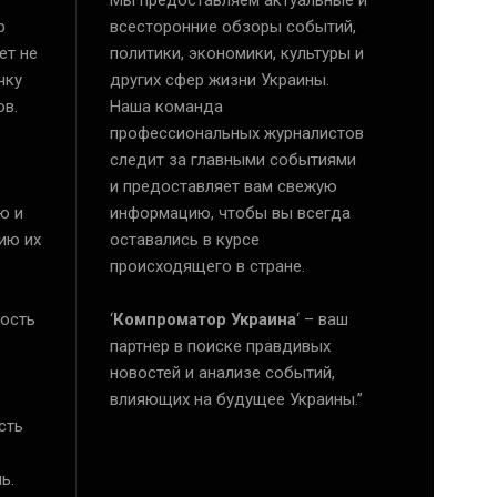
р
всесторонние обзоры событий,
ет не
политики, экономики, культуры и
чку
других сфер жизни Украины.
ов.
Наша команда
профессиональных журналистов
следит за главными событиями
и предоставляет вам свежую
ю и
информацию, чтобы вы всегда
ию их
оставались в курсе
происходящего в стране.
ость
‘
Компроматор Украина
‘ – ваш
е
партнер в поиске правдивых
новостей и анализе событий,
влияющих на будущее Украины.”
сть
ь.