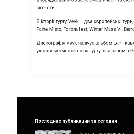
сюжети.
В історії гурту Vøvk – два європейські тур
Faine Misto, Гогольfest, Winter Mass VI, Barr
Дискографія Vøvk налічує альбом Lair і кав
українськомовна пісня гурту, яка разом з 
Последние публикации за сегодня
«Полесье» шокировало