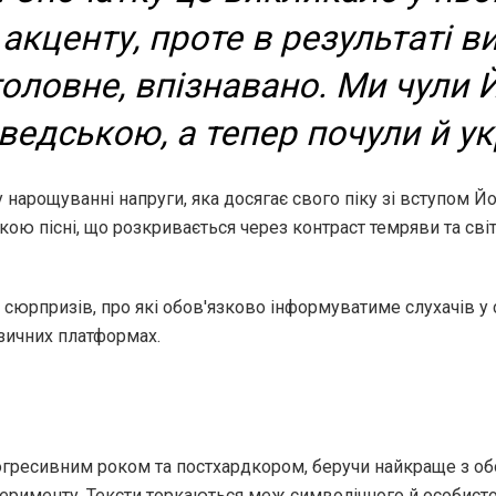
 акценту, проте в результаті 
 головне, впізнавано. Ми чули
ведською, а тепер почули й ук
 нарощуванні напруги, яка досягає свого піку зі вступом Й
кою пісні, що розкривається через контраст темряви та сві
 сюрпризів, про які обов'язково інформуватиме слухачів у
зичних платформах.
огресивним роком та постхардкором, беручи найкраще з обох 
сперименту. Тексти торкаються меж символічного й особис