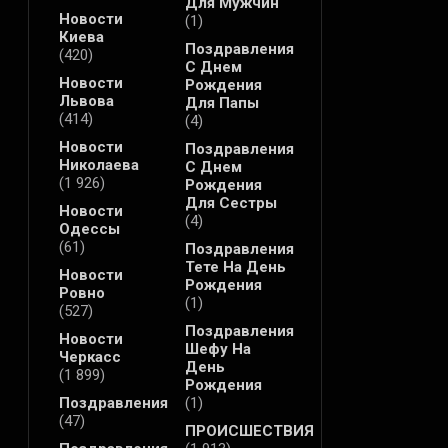
Для Мужчин
Новости
(1)
Киева
Поздравления
(420)
С Днем
Новости
Рождения
Львова
Для Папы
(414)
(4)
Новости
Поздравления
Николаева
С Днем
(1 926)
Рождения
Для Сестры
Новости
(4)
Одессы
(61)
Поздравления
Тете На День
Новости
Рождения
Ровно
(1)
(527)
Поздравления
Новости
Шефу На
Черкасс
День
(1 899)
Рождения
Поздравления
(1)
(47)
ПРОИСШЕСТВИЯ