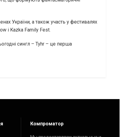
ценах України, а також участь у фестивалях
dow і Kazka Family Fest.
ьогодні сингл – Tyhr – це перша
ия
Компроматор
Мы предоставляем актуальные и