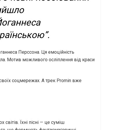
вийшло
 Йоганнеса
раїнською”.
оганнеса Перссона. Ця емоційність
тла. Мотив можливого осліплення від краси
 своїх соцмережах. А трек Promin вже
світів. Їхні пісні — це суміш
того, що формують фантасмагоричні