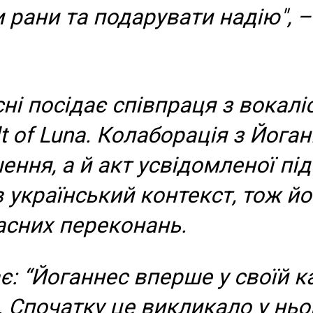
и рани та подарувати надію", 
сні посідає співпраця з вокал
lt of Luna. Колаборація з Йог
шення, а й акт усвідомленої п
український контекст, тож йог
сних переконань.
: “Йоганнес вперше у своїй ка
 Спочатку це викликало у ньо