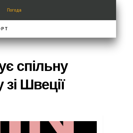
Погода
ОРТ
ує спільну
 зі Швеції