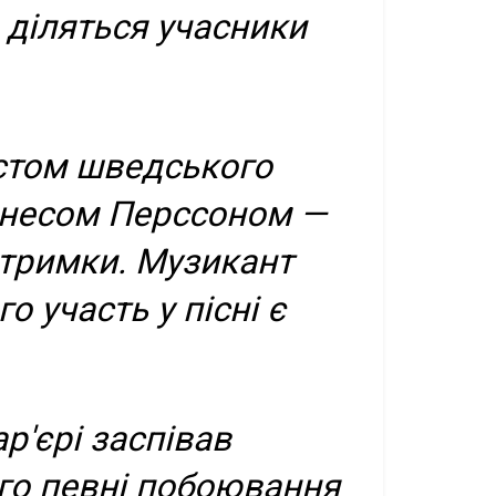
– діляться учасники
істом шведського
аннесом Перссоном —
ідтримки. Музикант
о участь у пісні є
р'єрі заспівав
го певні побоювання