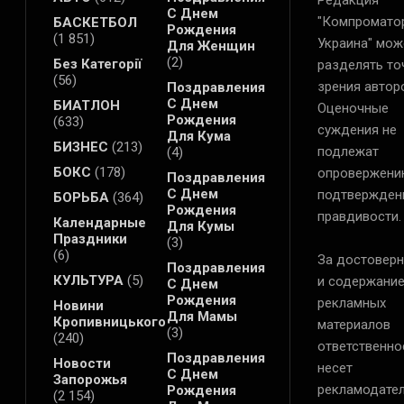
С Днем
"Компромато
БАСКЕТБОЛ
Рождения
(1 851)
Украина" мож
Для Женщин
(2)
Без Категорії
разделять то
(56)
зрения автор
Поздравления
С Днем
БИАТЛОН
Оценочные
Рождения
(633)
суждения не
Для Кума
БИЗНЕС
(213)
подлежат
(4)
БОКС
(178)
опровержени
Поздравления
С Днем
подтвержден
БОРЬБА
(364)
Рождения
правдивости.
Календарные
Для Кумы
Праздники
(3)
(6)
За достоверн
Поздравления
КУЛЬТУРА
(5)
и содержани
С Днем
Рождения
рекламных
Новини
Для Мамы
Кропивницького
материалов
(3)
(240)
ответственно
Поздравления
Новости
несет
С Днем
Запорожья
рекламодател
Рождения
(2 154)