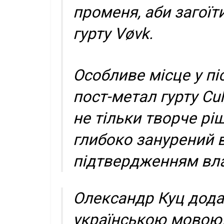
променя, аби загоїт
гурту Vøvk.
Особливе місце у пі
пост-метал гурту Cu
не тільки творче рі
глибоко занурений в 
підтвердженням вла
Олександр Куц додає
українською мовою.