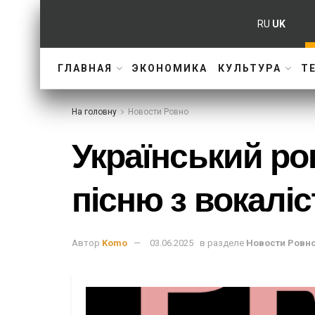
RU
UK
ГЛАВНАЯ
ЭКОНОМИКА
КУЛЬТУРА
Т
На головну
Новости Ровно
Український ро
пісню з вокаліс
Автор
Komo
03.06.2025
в разделе
Новости Ровн