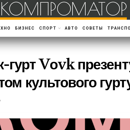
КОМПРОМАТОР
ЕХНО
БИЗНЕС
СПОРТ
АВТО
СОВЕТЫ
ТРАНСП
к-гурт Vоvk презент
том культового гурту
о