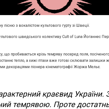
у пісню з вокалістом культового гурту зі Швеції.
 культового шведського колективу Cult of Luna Йоганнес Пе
ку, що пробивається крізь темряву посеред поля, посічено
 останнє тепло, а хижі птахи вже готові склювати залишки ж
ими декораціями піонера кінематографії Жоржа Мельє.
рактерний краєвид України. З
ний темрявою. Проте достатнь