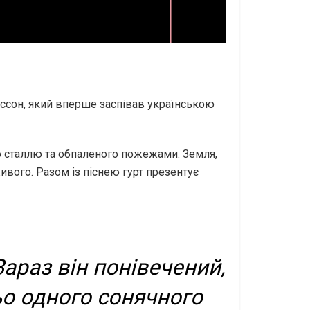
рссон, який вперше заспівав українською
го сталлю та обпаленого пожежами. Земля,
ивого. Разом із піснею гурт презентує
араз він понівечений,
о одного сонячного