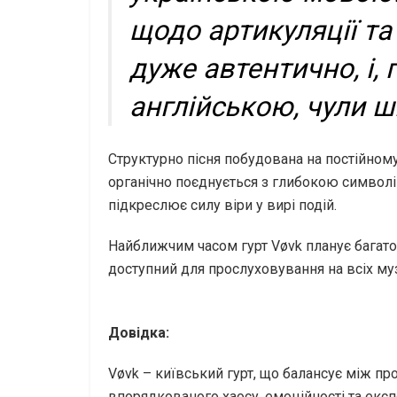
щодо артикуляції та
дуже автентично, і,
англійською, чули ш
Структурно пісня побудована на постійному
органічно поєднується з глибокою символі
підкреслює силу віри у вирі подій.
Найближчим часом гурт Vøvk планує багато
доступний для прослуховування на всіх му
Довідка:
Vøvk – київський гурт, що балансує між пр
впорядкованого хаосу, емоційності та ек