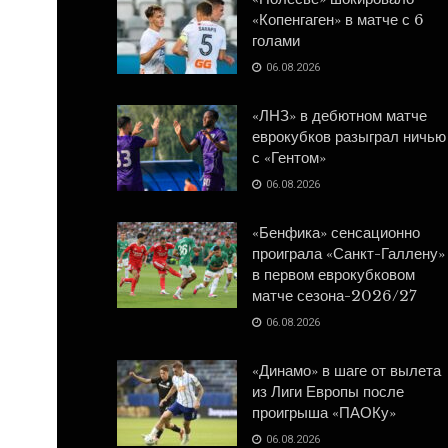
«Копенгаген» в матче с 6
голами
06.08.2026
«ЛНЗ» в дебютном матче
еврокубков разыграл ничью
с «Гентом»
06.08.2026
«Бенфика» сенсационно
проиграла «Санкт-Галлену»
в первом еврокубковом
матче сезона-2026/27
06.08.2026
«Динамо» в шаге от вылета
из Лиги Европы после
проигрыша «ПАОКу»
06.08.2026