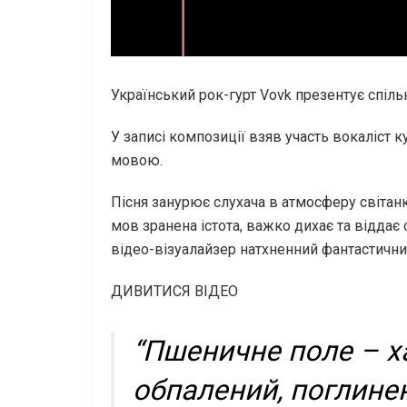
Український рок-гурт Vоvk презентує спільн
У записі композиції взяв участь вокаліст
мовою.
Пісня занурює слухача в атмосферу світан
мов зранена істота, важко дихає та віддає
відео-візуалайзер натхненний фантастичн
ДИВИТИСЯ ВІДЕО
“Пшеничне поле – ха
обпалений, поглине