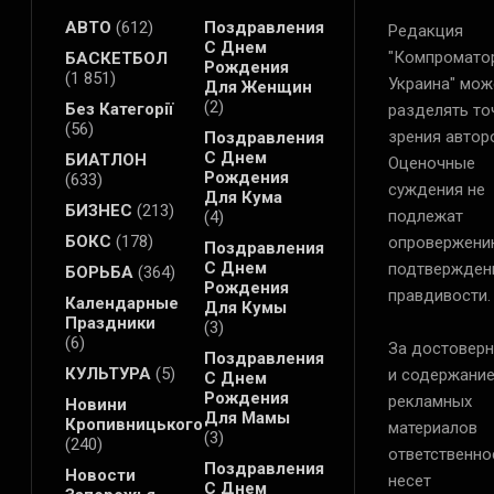
АВТО
(612)
Поздравления
Редакция
С Днем
"Компромато
БАСКЕТБОЛ
Рождения
(1 851)
Украина" мож
Для Женщин
(2)
Без Категорії
разделять то
(56)
зрения автор
Поздравления
С Днем
БИАТЛОН
Оценочные
Рождения
(633)
суждения не
Для Кума
БИЗНЕС
(213)
подлежат
(4)
БОКС
(178)
опровержени
Поздравления
С Днем
подтвержден
БОРЬБА
(364)
Рождения
правдивости.
Календарные
Для Кумы
Праздники
(3)
(6)
За достоверн
Поздравления
КУЛЬТУРА
(5)
и содержани
С Днем
Рождения
рекламных
Новини
Для Мамы
Кропивницького
материалов
(3)
(240)
ответственно
Поздравления
Новости
несет
С Днем