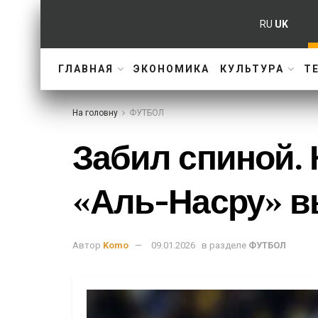
RU
UK
ГЛАВНАЯ
ЭКОНОМИКА
КУЛЬТУРА
Т
На головну
ФУТБОЛ
Забил спиной. 
«Аль-Насру» в
Автор
Komo
09.01.2026
в разделе
ФУТБОЛ