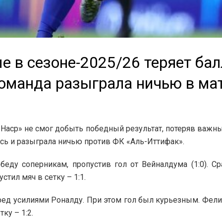
е в сезоне-2025/26 теряет ба
оманда разыграла ничью в мат
Наср» не смог добыть победный результат, потеряв важны
ась и разыграла ничью против ФК «Аль-Иттифак».
еду соперникам, пропустив гол от Вейналдума (1:0). Ср
тил мяч в сетку – 1:1.
ед усилиями Роналду. При этом гол был курьезным. Фелик
ку – 1:2.