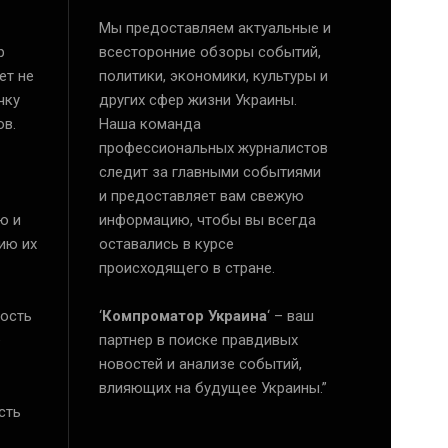
Мы предоставляем актуальные и
р
всесторонние обзоры событий,
ет не
политики, экономики, культуры и
чку
других сфер жизни Украины.
ов.
Наша команда
профессиональных журналистов
следит за главными событиями
и предоставляет вам свежую
ю и
информацию, чтобы вы всегда
ию их
оставались в курсе
происходящего в стране.
ость
‘
Компроматор Украина
‘ – ваш
е
партнер в поиске правдивых
новостей и анализе событий,
влияющих на будущее Украины.”
сть