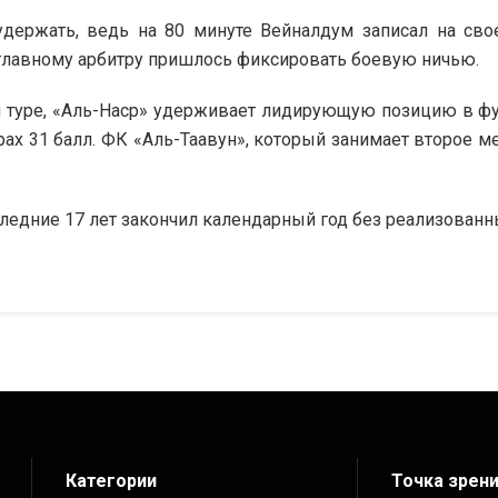
удержать, ведь на 80 минуте Вейналдум записал на свое
у главному арбитру пришлось фиксировать боевую ничью.
м туре, «Аль-Наср» удерживает лидирующую позицию в ф
рах 31 балл. ФК «Аль-Таавун», который занимает второе ме
следние 17 лет закончил календарный год без реализованн
Категории
Точка зрен