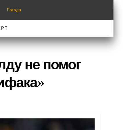
Погода
ОРТ
лду не помог
ифака»